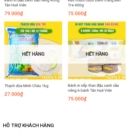
Tân Huê Viên
Tre 400g
79.000
₫
75.000
₫
HẾT HÀNG
HẾT HÀNG
Bánh in nếp than đậu xanh sầu
Thạch dừa Minh Châu 1kg
riêng 6 bánh Tân Huê Viên
27.000
₫
75.000
₫
HỖ TRỢ KHÁCH HÀNG