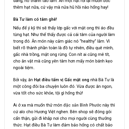
dàng, nó thanh tao lắm. Ăn một hạt rồi lại muốn bốc
thêm hạt nữa, cứ vậy mà nửa hũ hồi nào hổng hay!
Bà Tư làm có tâm ghê!
Nếu để ý kỹ thì sẽ thấy lớp gấc với mật ong thì áo đều
từng hạt. Như thể thấy được cả cái tâm của người làm
trong đó. Ăn món này cảm giác nó “healthy” lắm. Vì
biết rõ thành phần toàn là đồ tự nhiên, điều quê mình,
gấc nhà trồng, mật ong rừng. Con nít ai cũng mê tít,
cho ăn vặt mà cũng yên tâm hơn mấy món bánh kẹo
ngoài tiệm.
.
Bởi vậy, ăn
Hạt điều tẩm vị Gấc mật ong
nhà Bà Tư là
một công đôi ba chuyện luôn đó. Vừa được ăn ngon,
vừa tốt cho sức khỏe, tội gì hổng thử!
Ai ở xa mà muốn thử món
đặc sản Bình Phước
này thì
cứ alo cho Hương Việt nghen. Bên shop sẽ đóng gói
cẩn thận, gửi đi khắp nơi cho mọi người cùng thưởng
thức. Hạt điều Bà Tư làm đảm bảo hổng có chất bảo