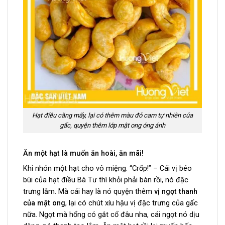
Hạt điều căng mẩy, lại có thêm màu đỏ cam tự nhiên của
gấc, quyện thêm lớp mật ong óng ánh
Ăn một hạt là muốn ăn hoài, ăn mãi!
Khi nhón một hạt cho vô miệng. “Crốp!” – Cái vị béo
bùi của hạt điều Bà Tư thì khỏi phải bàn rồi, nó đặc
trưng lắm. Mà cái hay là nó quyện thêm
vị ngọt thanh
của mật ong
, lại có chút xíu hậu vị đặc trưng của gấc
nữa. Ngọt mà hổng có gắt cổ đâu nha, cái ngọt nó dịu