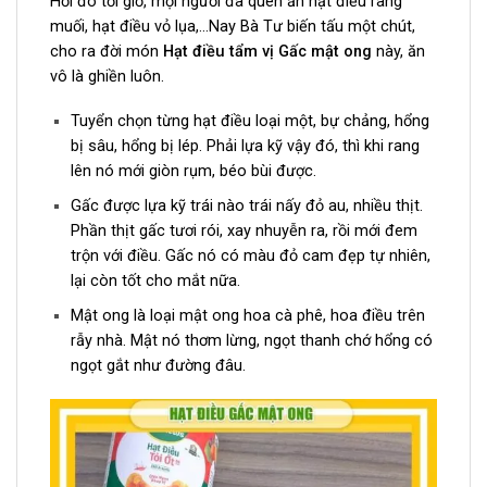
Hồi đó tới giờ, mọi người đã quen ăn hạt điều rang
muối, hạt điều vỏ lụa,…Nay Bà Tư biến tấu một chút,
cho ra đời món
Hạt điều tẩm vị Gấc mật ong
này, ăn
vô là ghiền luôn.
Tuyển chọn từng hạt điều loại một, bự chảng, hổng
bị sâu, hổng bị lép. Phải lựa kỹ vậy đó, thì khi rang
lên nó mới giòn rụm, béo bùi được.
Gấc được lựa kỹ trái nào trái nấy đỏ au, nhiều thịt.
Phần thịt gấc tươi rói, xay nhuyễn ra, rồi mới đem
trộn với điều. Gấc nó có màu đỏ cam đẹp tự nhiên,
lại còn tốt cho mắt nữa.
Mật ong là loại mật ong hoa cà phê, hoa điều trên
rẫy nhà. Mật nó thơm lừng, ngọt thanh chớ hổng có
ngọt gắt như đường đâu.