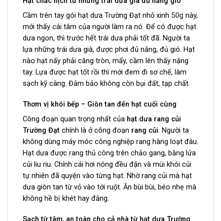
Hạt chắc nịch từ những trái dưa già đủ nắng gió
Cầm trên tay gói hạt dưa Trường Đạt nhỏ xinh
50g
này,
mới thấy cái tâm của người làm ra nó. Để có được hạt
dưa ngon, thì trước hết trái dưa phải tốt đã. Người ta
lựa những trái dưa già, được phơi đủ nắng, đủ gió. Hạt
nào hạt nấy phải căng tròn, mẩy, cầm lên thấy nặng
tay. Lựa được hạt tốt rồi thì mới đem đi sơ chế, làm
sạch kỹ càng. Đảm bảo không còn bụi đất, tạp chất.
Thơm vị khói bếp – Giòn tan đến hạt cuối cùng
Công đoạn quan trọng nhất của
hạt dưa rang củi
Trường Đạt
chính là ở công đoạn
rang củi
. Người ta
không dùng máy móc công nghiệp rang hàng loạt đâu.
Hạt dưa được rang thủ công trên chảo gang, bằng lửa
củi liu riu. Chính cái hơi nóng đều đặn và mùi khói củi
tự nhiên đã quyện vào từng hạt. Nhờ rang củi mà hạt
dưa giòn tan từ vỏ vào tới ruột. Ăn bùi bùi, béo nhẹ mà
không hề bị khét hay đắng.
Sạch từ tâm, an toàn cho cả nhà từ hạt dưa Trường