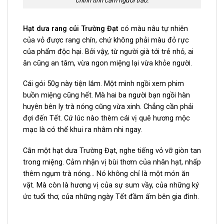
chính tình cảm người trao.
Hạt dưa rang củi Trường Đạt
có màu nâu tự nhiên
của vỏ được rang chín, chứ không phải màu đỏ rực
của phẩm độc hại. Bởi vậy, từ người già tới trẻ nhỏ, ai
ăn cũng an tâm, vừa ngon miệng lại vừa khỏe người.
Cái gói 50g này tiện lắm. Một mình ngồi xem phim
buồn miệng cũng hết. Mà hai ba người bạn ngồi hàn
huyên bên ly trà nóng cũng vừa xinh. Chẳng cần phải
đợi đến Tết. Cứ lúc nào thèm cái vị quê hương mộc
mạc là có thể khui ra nhâm nhi ngay.
Cắn một hạt dưa Trường Đạt, nghe tiếng vỏ vỡ giòn tan
trong miệng. Cảm nhận vị bùi thơm của nhân hạt, nhấp
thêm ngụm trà nóng… Nó không chỉ là một món ăn
vặt. Mà còn là hương vị của sự sum vầy, của những ký
ức tuổi thơ, của những ngày Tết đầm ấm bên gia đình.