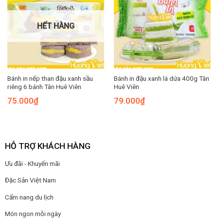
HẾT HÀNG
Bánh in nếp than đậu xanh sầu
Bánh in đậu xanh lá dứa 400g Tân
riêng 6 bánh Tân Huê Viên
Huê Viên
75.000
₫
79.000
₫
HỖ TRỢ KHÁCH HÀNG
Ưu đãi - Khuyến mãi
Đặc Sản Việt Nam
Cẩm nang du lịch
Món ngon mỗi ngày