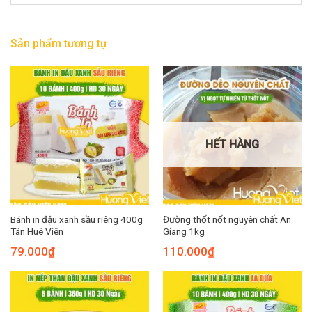
Sản phẩm tương tự
HẾT HÀNG
Bánh in đậu xanh sầu riêng 400g
Đường thốt nốt nguyên chất An
Tân Huê Viên
Giang 1kg
79.000
₫
110.000
₫