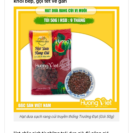
khói bếp, gọi tết về gần
Hạt dưa sạch rang củi truyền thống Trường Đạt (Gói 50g)