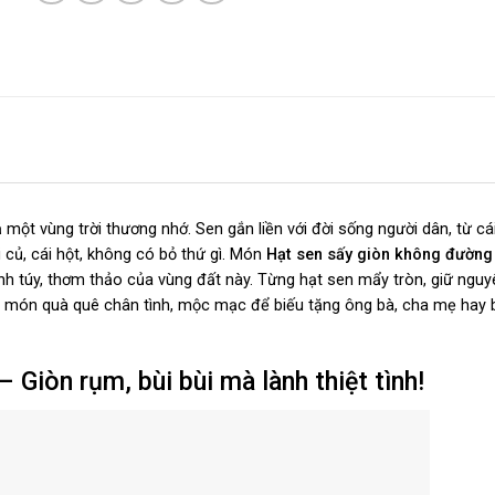
 một vùng trời thương nhớ. Sen gắn liền với đời sống người dân, từ cái
ái củ, cái hột, không có bỏ thứ gì. Món
Hạt sen sấy giòn không đường
tinh túy, thơm thảo của vùng đất này. Từng hạt sen mẩy tròn, giữ ngu
ột món quà quê chân tình, mộc mạc để biếu tặng ông bà, cha mẹ hay 
 Giòn rụm, bùi bùi mà lành thiệt tình!