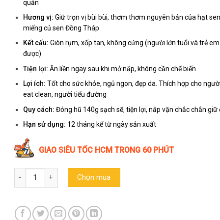
quản
Hương vị:
Giữ trọn vị bùi bùi, thơm thơm nguyên bản của hạt se
miếng củ sen Đồng Tháp
Kết cấu:
Giòn rụm, xốp tan, không cứng (người lớn tuổi và trẻ e
được)
Tiện lợi:
Ăn liền ngay sau khi mở nắp, không cần chế biến
Lợi ích:
Tốt cho sức khỏe, ngủ ngon, đẹp da. Thích hợp cho người
eat clean, người tiểu đường
Quy cách:
Đóng hũ 140g sạch sẽ, tiện lợi, nắp vặn chắc chắn giữ
Hạn sử dụng:
12 tháng kể từ ngày sản xuất
GIAO SIÊU TỐC HCM TRONG 60 PHÚT
Hạt sen sấy giòn không đường ăn liền (Sen Đại Việt) - Hũ 140g
Chọn mua