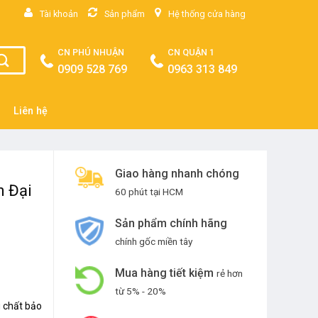
Tài khoản
Sản phẩm
Hệ thống cửa hàng
CN PHÚ NHUẬN
CN QUẬN 1
0909 528 769
0963 313 849
Liên hệ
Giao hàng nhanh chóng
n Đại
60 phút tại HCM
Sản phẩm chính hãng
chính gốc miền tây
Mua hàng tiết kiệm
rẻ hơn
từ 5% - 20%
 chất bảo