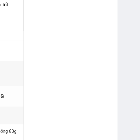
 tốt
NG
ưỡng 80g