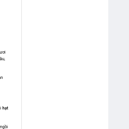
ươi
ầu,
an
ài
hạt
 ngồi