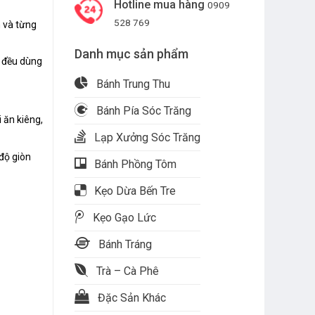
Hotline mua hàng
0909
528 769
n và từng
Danh mục sản phẩm
m đều dùng
Bánh Trung Thu
Bánh Pía Sóc Trăng
 ăn kiêng,
Lạp Xưởng Sóc Trăng
 độ giòn
Bánh Phồng Tôm
Kẹo Dừa Bến Tre
Kẹo Gạo Lức
Bánh Tráng
 số lượng
Trà – Cà Phê
Đặc Sản Khác