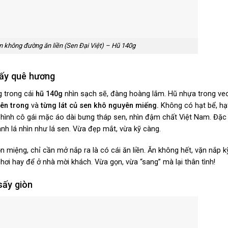
n không đường ăn liền (Sen Đại Việt) – Hũ 140g
thấy quê hương
g trong cái
hũ 140g
nhìn sạch sẽ, đàng hoàng lắm. Hũ nhựa trong veo
bên trong
và
từng lát củ sen khô nguyên miếng.
Không có hạt bể, hạt
 hình cô gái mặc áo dài bưng tháp sen, nhìn đậm chất Việt Nam. Đặc 
nh lá nhìn như lá sen. Vừa đẹp mắt, vừa kỹ càng.
n miệng, chỉ cần mở nắp ra là có cái ăn liền. Ăn không hết, vặn nắp kỹ 
chơi hay để ở nhà mời khách. Vừa gọn, vừa “sang” mà lại thân tình!
sấy giòn