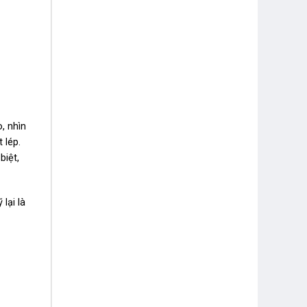
, nhìn
 lép.
biệt,
lại là