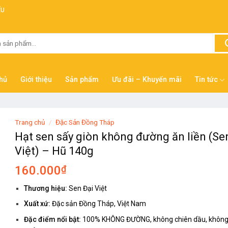
ẾU
hủ
Giới thiệu
Sản phẩm
Ưu đãi – Khuyến mãi
Tin tức
Trang chủ
/
Đặc Sản Đồng Tháp
Hạt sen sấy giòn không đường ăn liền (Se
Việt) – Hũ 140g
160.000
₫
Thương hiệu:
Sen Đại Việt
Xuất xứ:
Đặc sản Đồng Tháp, Việt Nam
Đặc điểm nổi bật:
100% KHÔNG ĐƯỜNG, không chiên dầu, không