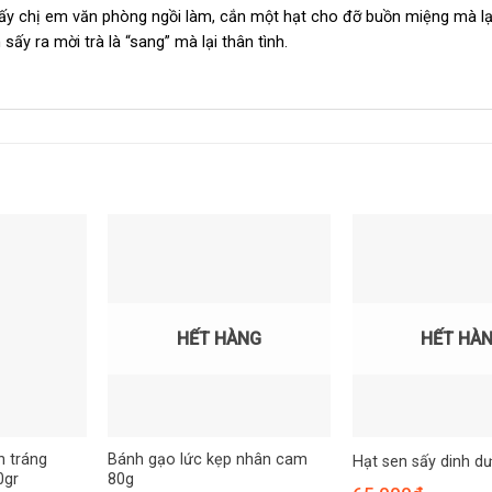
Mấy chị em văn phòng ngồi làm, cắn một hạt cho đỡ buồn miệng mà lại
ấy ra mời trà là “sang” mà lại thân tình.
HẾT HÀNG
HẾT HÀ
h tráng
Bánh gạo lức kẹp nhân cam
Hạt sen sấy dinh d
0gr
80g