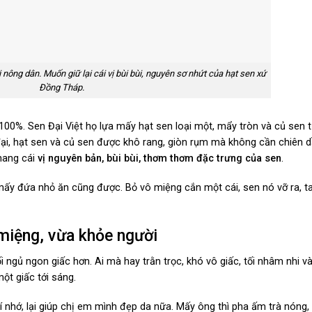
nông dân. Muốn giữ lại cái vị bùi bùi, nguyên sơ nhứt của hạt sen xứ
Đồng Tháp.
100%. Sen Đại Việt họ lựa mấy hạt sen loại một, mẩy tròn và củ sen t
đại, hạt sen và củ sen được khô rang, giòn rụm mà không cần chiên d
hang cái
vị nguyên bản, bùi bùi, thơm thơm đặc trưng của sen
.
 mấy đứa nhỏ ăn cũng được. Bỏ vô miệng cắn một cái, sen nó vỡ ra, t
miệng, vừa khỏe người
tối ngủ ngon giấc hơn. Ai mà hay trằn trọc, khó vô giấc, tối nhâm nhi v
ột giấc tới sáng.
í nhớ, lại giúp chị em mình đẹp da nữa. Mấy ông thì pha ấm trà nóng,