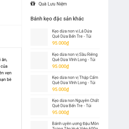
Quà Lưu Niệm
Bánh kẹo đặc sản khác
Kẹo dừa non vị Lá Dứa
Quê Dừa Bến Tre - Túi
500g
95.000
₫
Kẹo dừa non vị Sầu Riêng
 ăn,
Quê Dừa Vĩnh Long - Túi
500g
95.000
₫
của
yên vẹn
Kẹo dừa non vị Thập Cẩm
bạn bè
Quê Dừa Vĩnh Long - Túi
500g
95.000
₫
Kẹo dừa non Nguyên Chất
Quê Dừa Bến Tre - Túi
500g
95.000
₫
Bánh uyên ương Đậu Môn
Trứng Tân Huê Viên 600g