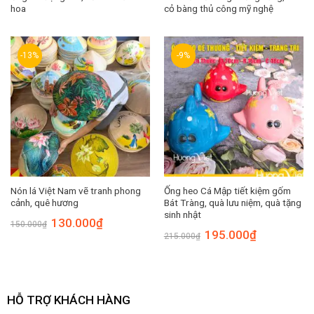
hoa
cỏ bàng thủ công mỹ nghệ
-13%
-9%
Nón lá Việt Nam vẽ tranh phong
Ống heo Cá Mập tiết kiệm gốm
cảnh, quê hương
Bát Tràng, quà lưu niệm, quà tặng
sinh nhật
Giá
Giá
130.000
₫
150.000
₫
gốc
hiện
Giá
Giá
195.000
₫
215.000
₫
là:
tại
gốc
hiện
150.000₫.
là:
là:
tại
130.000₫.
215.000₫.
là:
195.000₫.
HỖ TRỢ KHÁCH HÀNG