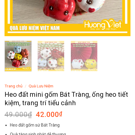
Trang chủ
/
Quà Lưu Niệm
Heo đất mini gốm Bát Tràng, ống heo tiết
kiệm, trang trí tiểu cảnh
Giá
Giá
49.000
₫
42.000
₫
gốc
hiện
Heo đất gốm sứ Bát Tràng
là:
tại
Quà tặng sinh nhật dễ thương