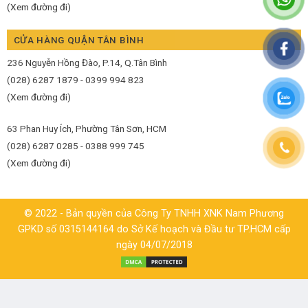
(Xem đường đi)
CỬA HÀNG QUẬN TÂN BÌNH
236 Nguyễn Hồng Đào, P.14, Q.Tân Bình
(028) 6287 1879 - 0399 994 823
(Xem đường đi)
63 Phan Huy Ích, Phường Tân Sơn, HCM
(028) 6287 0285 - 0388 999 745
(Xem đường đi)
© 2022 - Bản quyền của Công Ty TNHH XNK Nam Phương
GPKD số 0315144164 do Sở Kế hoạch và Đầu tư TP.HCM cấp
ngày 04/07/2018