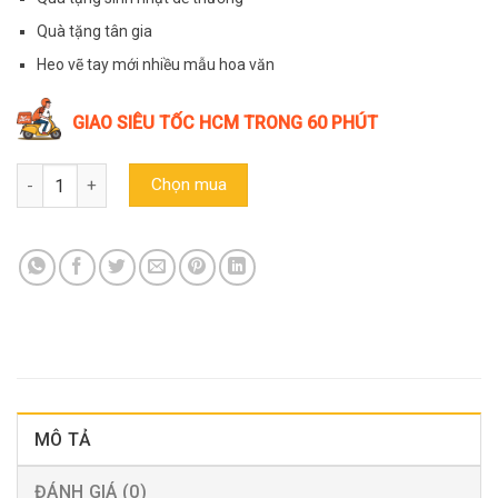
49.000₫.
là:
42.000₫.
Quà tặng tân gia
Heo vẽ tay mới nhiều mẫu hoa văn
GIAO SIÊU TỐC HCM TRONG 60 PHÚT
Heo đất mini gốm Bát Tràng, ống heo tiết kiệm, trang trí tiểu cản
Chọn mua
MÔ TẢ
ĐÁNH GIÁ (0)