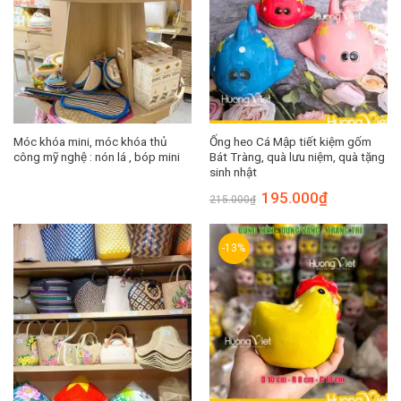
Móc khóa mini, móc khóa thủ
Ống heo Cá Mập tiết kiệm gốm
công mỹ nghệ : nón lá , bóp mini
Bát Tràng, quà lưu niệm, quà tặng
sinh nhật
Giá
Giá
195.000
₫
215.000
₫
gốc
hiện
là:
tại
215.000₫.
là:
195.000₫.
-13%