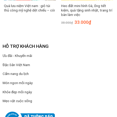
Quà lưu niệm Việt nam : giỏ túi
Heo đất mini hình Gà, ống tiết
thủ công mỹ nghệ dệt chiếu – cói
kiệm, quà tặng sinh nhật, trang trí
bàn làm việc
Giá
Giá
33.000
₫
38.000
₫
gốc
hiện
là:
tại
38.000₫.
là:
33.000₫.
HỖ TRỢ KHÁCH HÀNG
Ưu đãi - Khuyến mãi
Đặc Sản Việt Nam
Cẩm nang du lịch
Món ngon mỗi ngày
Khỏe đẹp mỗi ngày
Mẹo vặt cuộc sống