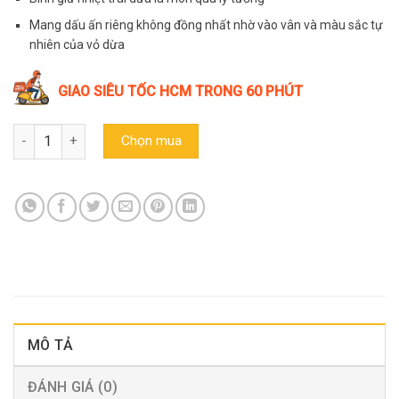
165.000₫.
là:
150.000₫.
Mang dấu ấn riêng không đồng nhất nhờ vào vân và màu sắc tự
nhiên của vỏ dừa
GIAO SIÊU TỐC HCM TRONG 60 PHÚT
Vỏ bình giữ nhiệt trái dừa - đựng được bình 0.8l số lượng
Chọn mua
MÔ TẢ
ĐÁNH GIÁ (0)