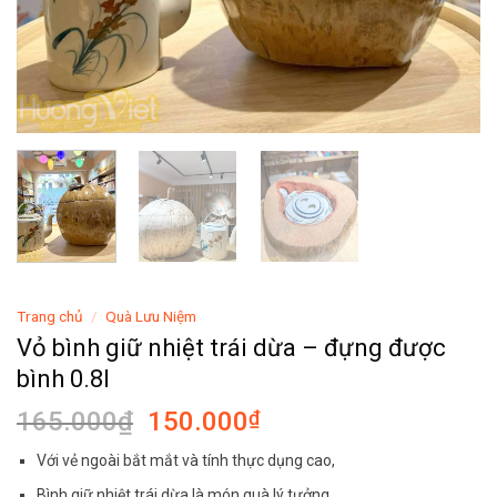
Trang chủ
/
Quà Lưu Niệm
Vỏ bình giữ nhiệt trái dừa – đựng được
bình 0.8l
Giá
Giá
165.000
₫
150.000
₫
gốc
hiện
Với vẻ ngoài bắt mắt và tính thực dụng cao,
là:
tại
Bình giữ nhiệt trái dừa là món quà lý tưởng