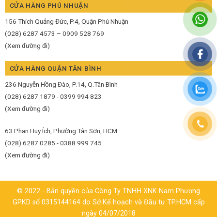
CỬA HÀNG PHÚ NHUẬN
156 Thích Quảng Đức, P.4, Quận Phú Nhuận
(028) 6287 4573 – 0909 528 769
(Xem đường đi)
CỬA HÀNG QUẬN TÂN BÌNH
236 Nguyễn Hồng Đào, P.14, Q.Tân Bình
(028) 6287 1879 - 0399 994 823
(Xem đường đi)
63 Phan Huy Ích, Phường Tân Sơn, HCM
(028) 6287 0285 - 0388 999 745
(Xem đường đi)
© 2022 - Bản quyền của Công Ty TNHH XNK Nam Phương
GPKD số 0315144164 do Sở Kế hoạch và Đầu tư TP.HCM cấp
ngày 04/07/2018