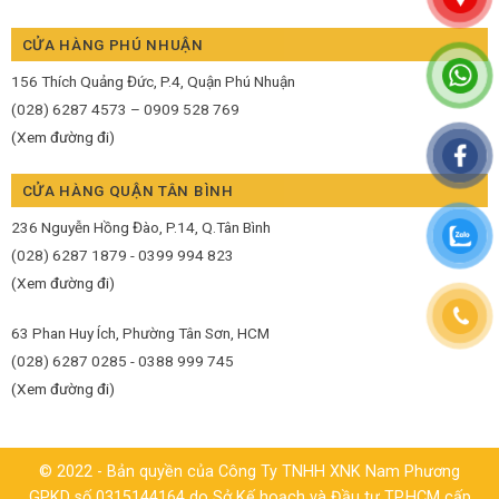
CỬA HÀNG PHÚ NHUẬN
156 Thích Quảng Đức, P.4, Quận Phú Nhuận
(028) 6287 4573 – 0909 528 769
(Xem đường đi)
CỬA HÀNG QUẬN TÂN BÌNH
236 Nguyễn Hồng Đào, P.14, Q.Tân Bình
(028) 6287 1879 - 0399 994 823
(Xem đường đi)
63 Phan Huy Ích, Phường Tân Sơn, HCM
(028) 6287 0285 - 0388 999 745
(Xem đường đi)
© 2022 - Bản quyền của Công Ty TNHH XNK Nam Phương
GPKD số 0315144164 do Sở Kế hoạch và Đầu tư TP.HCM cấp