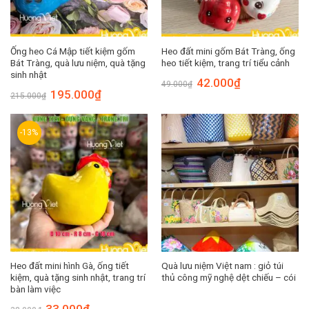
Ống heo Cá Mập tiết kiệm gốm
Heo đất mini gốm Bát Tràng, ống
Bát Tràng, quà lưu niệm, quà tặng
heo tiết kiệm, trang trí tiểu cảnh
sinh nhật
Giá
Giá
42.000
₫
49.000
₫
gốc
hiện
Giá
Giá
195.000
₫
215.000
₫
là:
tại
gốc
hiện
49.000₫.
là:
là:
tại
42.000₫.
215.000₫.
là:
195.000₫.
-13%
Heo đất mini hình Gà, ống tiết
Quà lưu niệm Việt nam : giỏ túi
kiệm, quà tặng sinh nhật, trang trí
thủ công mỹ nghệ dệt chiếu – cói
bàn làm việc
Giá
Giá
33.000
₫