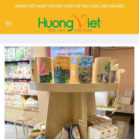
Skip
HƯƠNG VIỆT MART CHUYÊN CUNG CẤP ĐẶC SẢN LÀM QUÀ BIẾU
to
content