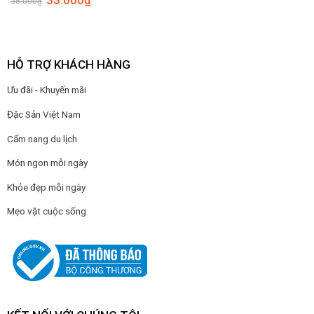
38.000
₫
gốc
hiện
là:
tại
38.000₫.
là:
33.000₫.
HỖ TRỢ KHÁCH HÀNG
Ưu đãi - Khuyến mãi
Đặc Sản Việt Nam
Cẩm nang du lịch
Món ngon mỗi ngày
Khỏe đẹp mỗi ngày
Mẹo vặt cuộc sống