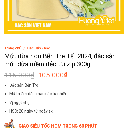
Trang chủ
/
Đặc Sản Khác
Mứt dừa non Bến Tre Tết 2024, đặc sản
mứt dừa mềm dẻo túi zip 300g
Giá
Giá
115.000
₫
105.000
₫
gốc
hiện
Đặc sản Bến Tre
là:
tại
115.000₫.
là:
Mứt mềm dẻo, màu sắc tự nhiên
105.000₫.
Vị ngọt nhẹ
HSD: 20 ngày từ ngày sx
GIAO SIÊU TỐC HCM TRONG 60 PHÚT