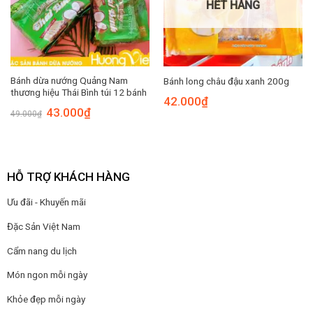
HẾT HÀNG
Bánh dừa nướng Quảng Nam
Bánh long châu đậu xanh 200g
thương hiệu Thái Bình túi 12 bánh
42.000
₫
Giá
Giá
43.000
₫
49.000
₫
gốc
hiện
là:
tại
49.000₫.
là:
43.000₫.
HỖ TRỢ KHÁCH HÀNG
Ưu đãi - Khuyến mãi
Đặc Sản Việt Nam
Cẩm nang du lịch
Món ngon mỗi ngày
Khỏe đẹp mỗi ngày