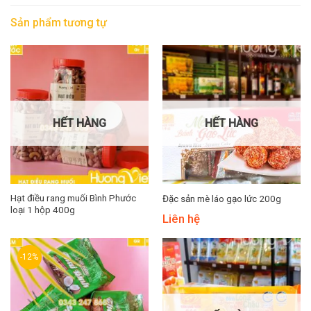
Sản phẩm tương tự
HẾT HÀNG
HẾT HÀNG
Hạt điều rang muối Bình Phước
Đặc sản mè láo gạo lức 200g
loại 1 hộp 400g
Liên hệ
-12%