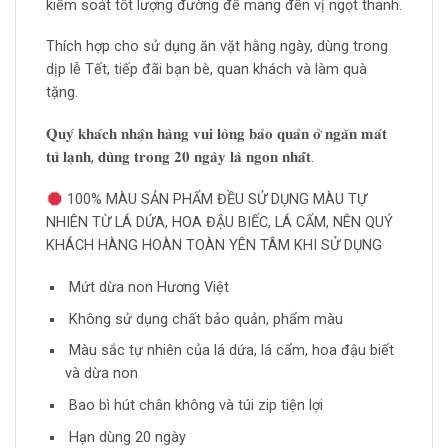
kiểm soát tốt lượng đường để mang đến vị ngọt thanh.
Thích hợp cho sử dụng ăn vặt hằng ngày, dùng trong
dịp lễ Tết, tiếp đãi bạn bè, quan khách và làm quà
tặng.
𝐐𝐮𝐲́ 𝐤𝐡𝐚́𝐜𝐡 𝐧𝐡𝐚̣̂𝐧 𝐡𝐚̀𝐧𝐠 𝐯𝐮𝐢 𝐥𝐨̀𝐧𝐠 𝐛𝐚̉𝐨 𝐪𝐮𝐚̉𝐧 𝐨̛̉ 𝐧𝐠𝐚̆𝐧 𝐦𝐚́𝐭
𝐭𝐮̉ 𝐥𝐚̣𝐧𝐡, 𝐝𝐮̀𝐧𝐠 𝐭𝐫𝐨𝐧𝐠 𝟐𝟎 𝐧𝐠𝐚̀𝐲 𝐥𝐚̀ 𝐧𝐠𝐨𝐧 𝐧𝐡𝐚̂́𝐭.
100% MÀU SẢN PHẨM ĐỀU SỬ DỤNG MÀU TỰ
NHIÊN TỪ LÁ DỨA, HOA ĐẬU BIẾC, LÁ CẨM, NÊN QUÝ
KHÁCH HÀNG HOÀN TOÀN YÊN TÂM KHI SỬ DỤNG
Mứt dừa non Hương Việt
Không sử dụng chất bảo quản, phẩm màu
Màu sắc tự nhiên của lá dứa, lá cẩm, hoa đậu biết
và dừa non
Bao bì hút chân không và túi zip tiện lợi
Hạn dùng 20 ngày