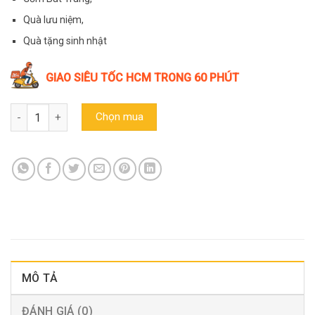
215.000₫.
là:
195.000₫.
Quà lưu niệm,
Quà tặng sinh nhật
GIAO SIÊU TỐC HCM TRONG 60 PHÚT
Ống heo Cá Mập tiết kiệm gốm Bát Tràng, quà lưu niệm, quà tặng 
Chọn mua
MÔ TẢ
ĐÁNH GIÁ (0)