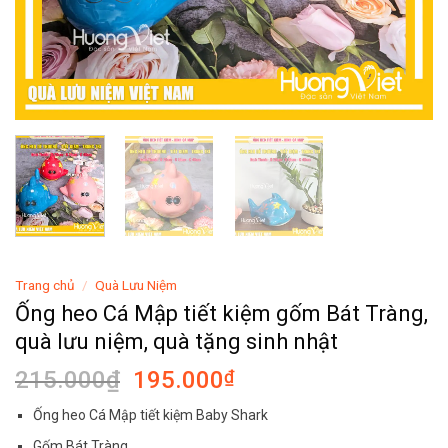
Trang chủ
/
Quà Lưu Niệm
Ống heo Cá Mập tiết kiệm gốm Bát Tràng,
quà lưu niệm, quà tặng sinh nhật
Giá
Giá
215.000
₫
195.000
₫
gốc
hiện
Ống heo Cá Mập tiết kiệm Baby Shark
là:
tại
Gốm Bát Tràng,