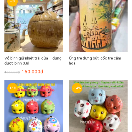
-9%
Vỏ bình giữ nhiệt trái dừa – đựng
Ống tre đựng bút, cốc tre cắm
được bình 0.8l
hoa
Giá
Giá
150.000
₫
165.000
₫
gốc
hiện
là:
tại
165.000₫.
là:
150.000₫.
-15%
-14%