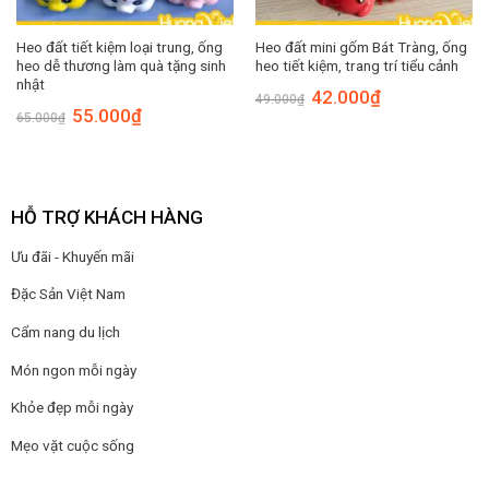
Heo đất tiết kiệm loại trung, ống
Heo đất mini gốm Bát Tràng, ống
heo dễ thương làm quà tặng sinh
heo tiết kiệm, trang trí tiểu cảnh
nhật
Giá
Giá
42.000
₫
49.000
₫
gốc
hiện
Giá
Giá
55.000
₫
65.000
₫
là:
tại
gốc
hiện
49.000₫.
là:
là:
tại
42.000₫.
65.000₫.
là:
55.000₫.
HỖ TRỢ KHÁCH HÀNG
Ưu đãi - Khuyến mãi
Đặc Sản Việt Nam
Cẩm nang du lịch
Món ngon mỗi ngày
Khỏe đẹp mỗi ngày
Mẹo vặt cuộc sống