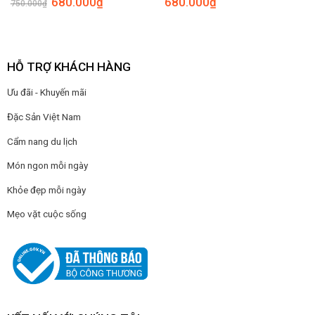
680.000
₫
680.000
₫
750.000
₫
gốc
hiện
là:
tại
750.000₫.
là:
680.000₫.
HỖ TRỢ KHÁCH HÀNG
Ưu đãi - Khuyến mãi
Đặc Sản Việt Nam
Cẩm nang du lịch
Món ngon mỗi ngày
Khỏe đẹp mỗi ngày
Mẹo vặt cuộc sống