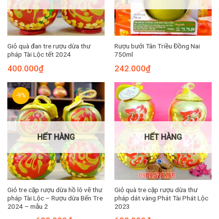
Giỏ quà đan tre rượu dừa thư
Rượu bưởi Tân Triều Đồng Nai
pháp Tài Lộc tết 2024
750ml
400.000
₫
242.000
₫
-9%
HẾT HÀNG
HẾT HÀNG
Giỏ tre cặp rượu dừa hồ lô vẽ thư
Giỏ quà tre cặp rượu dừa thư
pháp Tài Lộc – Rượu dừa Bến Tre
pháp dát vàng Phát Tài Phát Lộc
2024 – mẫu 2
2023
Giá
Giá