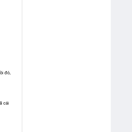
ồi đó,
ã cái