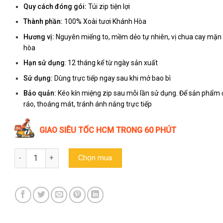
Quy cách đóng gói:
Túi zip tiện lợi
Thành phần:
100% Xoài tươi Khánh Hòa
Hương vị:
Nguyên miếng to, mềm dẻo tự nhiên, vị chua cay mặn 
hòa
Hạn sử dụng
: 12 tháng kể từ ngày sản xuất
Sử dụng:
Dùng trực tiếp ngay sau khi mở bao bì
Bảo quản:
Kéo kín miệng zip sau mỗi lần sử dụng. Để sản phẩm 
ráo, thoáng mát, tránh ánh nắng trực tiếp
GIAO SIÊU TỐC HCM TRONG 60 PHÚT
Xoài sấy dẻo Muối Ớt nguyên miếng - Đặc sản Nha Trang (200g
Chọn mua