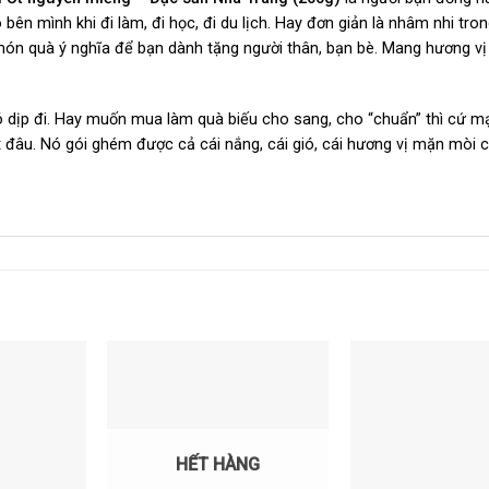
ên mình khi đi làm, đi học, đi du lịch. Hay đơn giản là nhâm nhi tro
 món quà ý nghĩa để bạn dành tặng người thân, bạn bè. Mang hương vị
dịp đi. Hay muốn mua làm quà biếu cho sang, cho “chuẩn” thì cứ m
t đâu. Nó gói ghém được cả cái nắng, cái gió, cái hương vị mặn mòi 
HẾT HÀNG