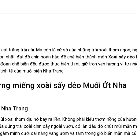
 cát trắng trải dài. Mà còn là xứ sở của những trái xoài thơm ngon, ng
gon nhất, đạt độ chín hoàn hảo để chế biến thành món
Xoài sấy dẻo
đoạn chế biến đều được thực hiện tỉ mỉ, giữ trọn vẹn hương vị tự nh
 tinh tế của muối biển Nha Trang.
từng miếng xoài sấy dẻo Muối Ớt Nha
ả Nha Trang
 mùi xoài thơm dịu nó bay ra liền. Không phải kiểu thơm nồng của hương
ủa đúng trái xoài chín cây ngoài vườn, có lẫn đâu đó chút mùi mặn m
c ngâm mình dưới cái nắng vàng ươm và tắm trong gió biển mặn mà củ