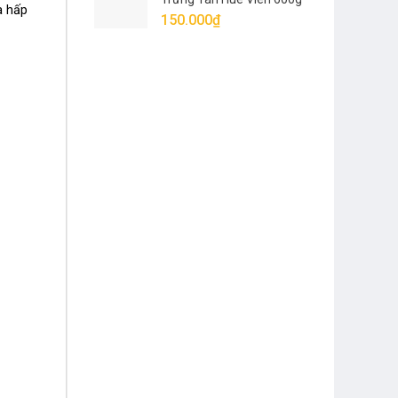
à hấp
(Vị Mới)
150.000
₫