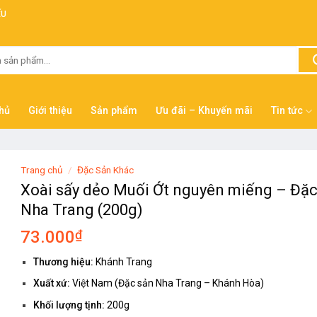
ẾU
hủ
Giới thiệu
Sản phẩm
Ưu đãi – Khuyến mãi
Tin tức
Trang chủ
/
Đặc Sản Khác
Xoài sấy dẻo Muối Ớt nguyên miếng – Đặc
Nha Trang (200g)
73.000
₫
Thương hiệu:
Khánh Trang
Xuất xứ:
Việt Nam (Đặc sản Nha Trang – Khánh Hòa)
Khối lượng tịnh:
200g