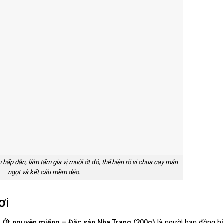
hấp dẫn, lấm tấm gia vị muối ớt đỏ, thể hiện rõ vị chua cay mặn
ngọt và kết cấu mềm dẻo.
ơi
i Ớt nguyên miếng – Đặc sản Nha Trang (200g)
là người bạn đồng hà