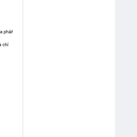
a phải!
à chỉ