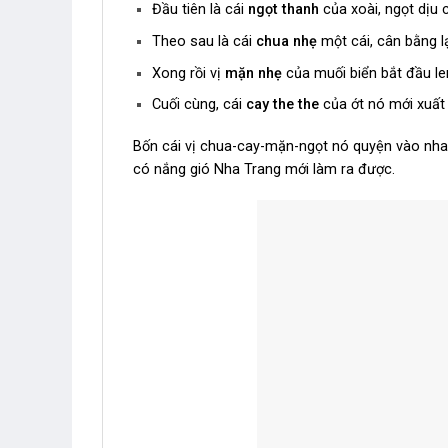
Đầu tiên là cái
ngọt thanh
của xoài, ngọt dịu 
Theo sau là cái
chua nhẹ
một cái, cân bằng lạ
Xong rồi vị
mặn nhẹ
của muối biển bắt đầu len
Cuối cùng, cái
cay the the
của ớt nó mới xuất 
Bốn cái vị chua-cay-mặn-ngọt nó quyện vào nhau 
có nắng gió Nha Trang mới làm ra được.