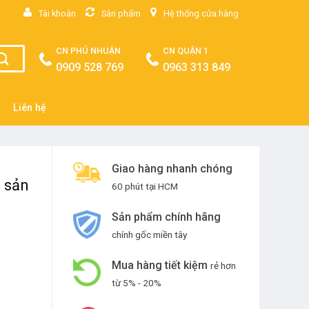
Tài khoản
Sản phẩm
Hệ thống cửa hàng
CN PHÚ NHUẬN
CN QUẬN 1
0909 528 769
0963 313 849
Liên hệ
Giao hàng nhanh chóng
 sản
60 phút tại HCM
Sản phẩm chính hãng
chính gốc miền tây
Mua hàng tiết kiệm
rẻ hơn
từ 5% - 20%