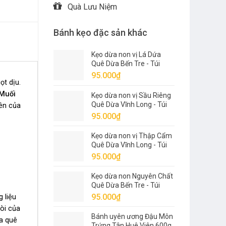
Quà Lưu Niệm
Bánh kẹo đặc sản khác
Kẹo dừa non vị Lá Dứa
Quê Dừa Bến Tre - Túi
500g
95.000
₫
ọt dịu.
 Muối
Kẹo dừa non vị Sầu Riêng
Quê Dừa Vĩnh Long - Túi
iên của
500g
95.000
₫
Kẹo dừa non vị Thập Cẩm
Quê Dừa Vĩnh Long - Túi
500g
95.000
₫
Kẹo dừa non Nguyên Chất
Quê Dừa Bến Tre - Túi
500g
95.000
₫
 liệu
òi của
Bánh uyên ương Đậu Môn
a quê
Trứng Tân Huê Viên 600g