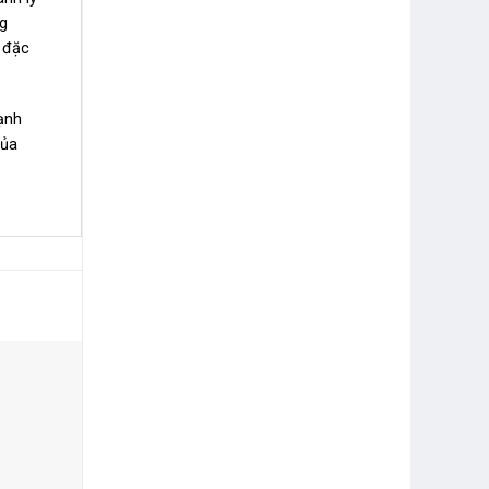
ng
 đặc
ạnh
của