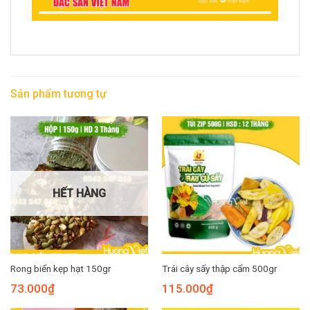
Sản phẩm tương tự
HẾT HÀNG
Rong biển kẹp hạt 150gr
Trái cây sấy thập cẩm 500gr
73.000
₫
115.000
₫