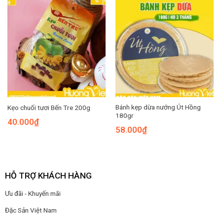
Bánh kẹp dừa nướng Út Hồng
Kẹo chuối tươi Bến Tre 200g
180gr
40.000
₫
58.000
₫
HỖ TRỢ KHÁCH HÀNG
Ưu đãi - Khuyến mãi
Đặc Sản Việt Nam