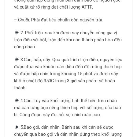
thông qua hợp đồng mua bán đảm bảo có nguồn gốc
và xuất xứ rõ ràng đạt chất lượng ATTP.
– Chuối: Phải đạt tiêu chuẩn còn nguyên trái.
2. Phối trộn: sau khi được say nhuyễn cùng gia vị
trộn điều với bột, trộn đến khi các thành phần hòa đều
cùng nhau.
3.Cán, hấp, sấy: Qua quá trình trộn điều, nguyên liệu
được đưa vào khuôn cán điều đến độ mõng thích hợp
và được hấp chín trong khoảng 15 phút và được sấy
khô ở nhiệt độ 350C trong 3 giờ sản phẩm sẽ hoàn
thành.
4.Cân: Tùy vào khối lượng tịnh thể hiện trên nhãn
mà cân từng bọc riêng thích hợp với số lượng của bao
bì. Công đoạn này đòi hỏi sự chính xác cao.
5.Bao gói, dán nhãn: Bánh sau khi cân sẽ được
chuyển qua bao gói và dán nhãn đúng theo khối lượng