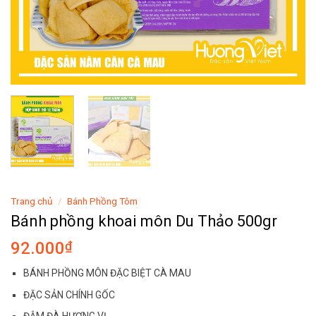
Trang chủ
/
Bánh Phồng Tôm
Bánh phồng khoai môn Du Thảo 500gr
92.000
₫
BÁNH PHỒNG MÔN ĐẶC BIỆT CÀ MAU
ĐẶC SẢN CHÍNH GỐC
ĐẬM ĐÀ HƯƠNG VỊ