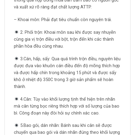
thông qua hợp đồng mua bán đảm bảo có nguồn gốc
và xuất xứ rõ ràng đạt chất lượng ATTP.
– Khoai môn: Phải đạt tiêu chuẩn còn nguyên trái.
2. Phối trộn: Khoai môn sau khi được say nhuyễn
cùng gia vị trộn điều với bột, trộn đến khi các thành
phần hòa đều cùng nhau.
3.Cán, hấp, sấy: Qua quá trình trộn điều, nguyên liệu
được đưa vào khuôn cán điều đến độ mõng thích hợp
và được hấp chín trong khoảng 15 phút và được sấy
khô ở nhiệt độ 350C trong 3 giờ sản phẩm sẽ hoàn
thành.
4.Cân: Tùy vào khối lượng tịnh thể hiện trên nhãn
mà cân từng bọc riêng thích hợp với số lượng của bao
bì. Công đoạn này đòi hỏi sự chính xác cao.
5.Bao gói, dán nhãn: Bánh sau khi cân sẽ được
chuyển qua bao gói và dán nhãn đúng theo khối lượng