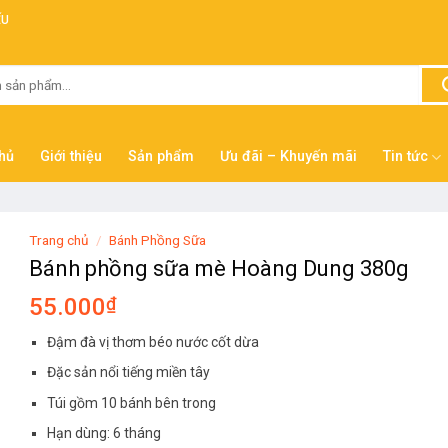
ẾU
hủ
Giới thiệu
Sản phẩm
Ưu đãi – Khuyến mãi
Tin tức
Trang chủ
/
Bánh Phồng Sữa
Bánh phồng sữa mè Hoàng Dung 380g
55.000
₫
Đậm đà vị thơm béo nước cốt dừa
Đặc sản nổi tiếng miền tây
Túi gồm 10 bánh bên trong
Hạn dùng: 6 tháng