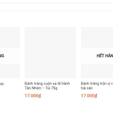
NG
HẾT HÀ
Bánh tráng cuộn sa tế hành
Bánh tráng trộn vị 
ành
Tân Nhiên – Túi 75g
hải sản
17.000
₫
17.000
₫