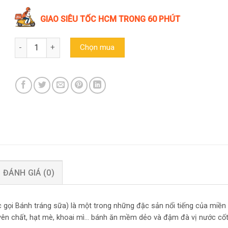
GIAO SIÊU TỐC HCM TRONG 60 PHÚT
Bánh phồng sữa mè Hoàng Dung 380g số lượng
Chọn mua
ĐÁNH GIÁ (0)
c gọi
Bánh tráng sữa
) là một trong những đặc sản nổi tiếng của miền t
yên chất, hạt mè, khoai mì… bánh ăn mềm dẻo và đậm đà vị nước cố