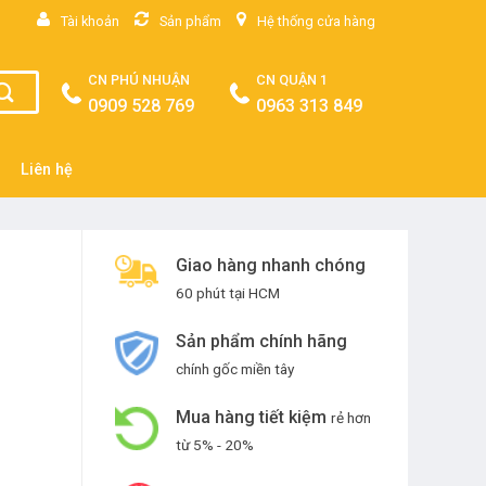
Tài khoản
Sản phẩm
Hệ thống cửa hàng
CN PHÚ NHUẬN
CN QUẬN 1
0909 528 769
0963 313 849
Liên hệ
Giao hàng nhanh chóng
60 phút tại HCM
Sản phẩm chính hãng
chính gốc miền tây
Mua hàng tiết kiệm
rẻ hơn
từ 5% - 20%