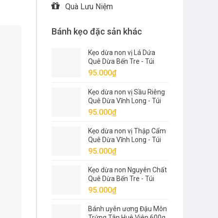
Quà Lưu Niệm
Bánh kẹo đặc sản khác
Kẹo dừa non vị Lá Dứa
Quê Dừa Bến Tre - Túi
500g
95.000
₫
Kẹo dừa non vị Sầu Riêng
Quê Dừa Vĩnh Long - Túi
500g
95.000
₫
Kẹo dừa non vị Thập Cẩm
Quê Dừa Vĩnh Long - Túi
500g
95.000
₫
Kẹo dừa non Nguyên Chất
Quê Dừa Bến Tre - Túi
500g
95.000
₫
Bánh uyên ương Đậu Môn
Trứng Tân Huê Viên 600g