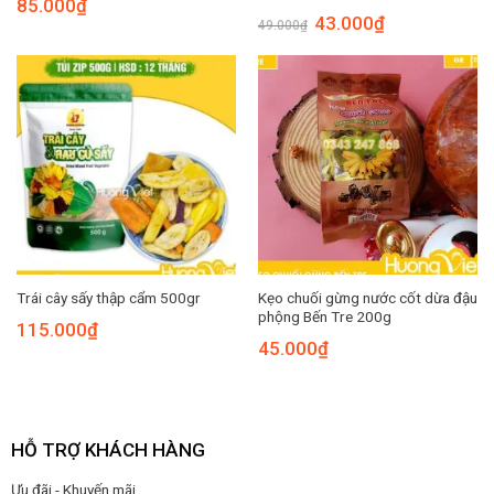
85.000
₫
Giá
Giá
43.000
₫
49.000
₫
gốc
hiện
là:
tại
49.000₫.
là:
43.000₫.
Kẹo chuối gừng nước cốt dừa đậu
Trái cây sấy thập cẩm 500gr
phộng Bến Tre 200g
115.000
₫
45.000
₫
HỖ TRỢ KHÁCH HÀNG
Ưu đãi - Khuyến mãi