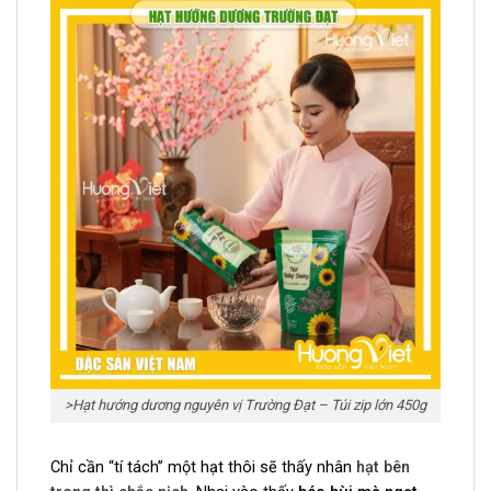
>Hạt hướng dương nguyên vị Trường Đạt – Túi zip lớn 450g
Chỉ cần “tí tách” một hạt thôi sẽ thấy nhân
hạt bên