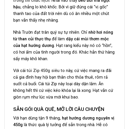
trong thì chắc nịch
. Nhai vào thấy
béo bùi mà ngọt
hậu
, chẳng lo khô khốc. Bởi vì giữ đúng cái “vị gốc”
thanh tao của đất trời nên dù có ăn nhiều một chút
bạn vẫn thấy nhẹ nhàng.
Nhà Trườn đạt trân quý sự tự nhiên. Chỉ
nhờ hơi nóng
từ than củi thực thụ
để làm
dậy cái mùi thơm mộc
của hạt hướng dương
. Hạt rang kiểu này nó có “hồn”,
có hơi ấm của tình người trong đó. Khác hẳn thứ hàng
sấy máy khô khan.
Với cái
túi Zip 450g siêu to
này, cứ việc mang ra đãi
cả gia đình hay hội bạn thân cho thỏa thuê, rôm rả
suốt cả buổi. Cái túi Zip này loại dày dặn lắm. Ăn
không hết thì cứ việc kéo khóa lại là xong. Hạt vẫn cứ
giòn rụm như lúc vừa mới khui bao.
SẴN GÓI QUÀ QUÊ, MỞ LỜI CÂU CHUYỆN
Với hạn dùng tận 9 tháng,
hạt hướng dương nguyên vị
450g
là thức quà lý tưởng để sẵn trong nhà. Hễ có