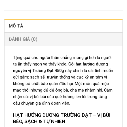
MÔ TẢ
ĐÁNH GIÁ (0)
Tặng quà cho người thân chẳng mong gì hơn là người
ta ăn thấy ngon và thấy khỏe. Gói
hạt
hướng dương
nguyên vị Trường Đạt 450g
này chính là cái tình muốn
gửi gắm: sạch sẽ, truyền thống và cực kỳ an tâm vì
không có chất bảo quản độc hại. Một món quà mộc
mạc thôi nhưng đủ để ông bà, cha mẹ nhâm nhi. Cảm
nhận cái vị bùi bùi của quê hương len lỏi trong từng
câu chuyện gia đình đoàn viên.
HẠT HƯỚNG DƯƠNG TRƯỜNG ĐẠT – VỊ BÙI
BÉO, SẠCH & TỰ NHIÊN