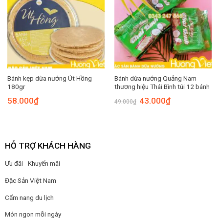
Bánh kẹp dừa nướng Út Hồng
Bánh dừa nướng Quảng Nam
180gr
thương hiệu Thái Bình túi 12 bánh
Giá
Giá
58.000
₫
43.000
₫
49.000
₫
gốc
hiện
là:
tại
49.000₫.
là:
43.000₫.
HỖ TRỢ KHÁCH HÀNG
Ưu đãi - Khuyến mãi
Đặc Sản Việt Nam
Cẩm nang du lịch
Món ngon mỗi ngày