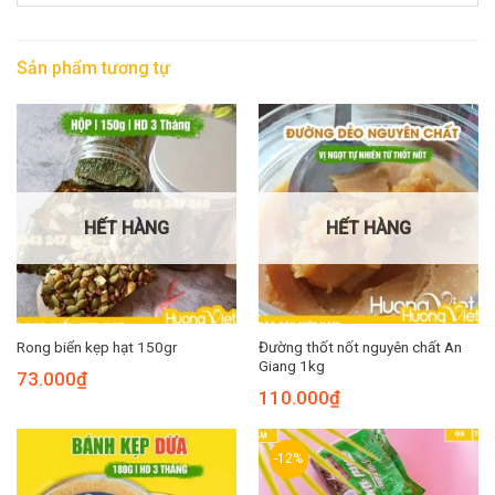
Sản phẩm tương tự
HẾT HÀNG
HẾT HÀNG
Đường thốt nốt nguyên chất An
Rong biển kẹp hạt 150gr
Giang 1kg
73.000
₫
110.000
₫
-12%