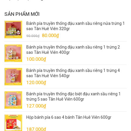
SẢN PHẨM MỚI
Bánh pía truyền thống đậu xanh sầu riêng nửa trứng 1
sao Tân Huê Viên 320gr
Giá
Giá
80.000
₫
90.000
₫
gốc
hiện
Bánh pía truyền thống đậu xanh sầu riêng 1 trứng 2
là:
tại
sao Tân Huê Viên 400gr
90.000₫.
là:
100.000
₫
80.000₫.
Bánh pía truyền thống đậu xanh sầu riêng 1 trứng 4
sao Tân Huê Viên 540gr
120.000
₫
Bánh pía truyền thống đặc biệt đậu xanh sầu riêng 1
trứng 5 sao Tân Huê Viên 600gr
127.000
₫
Hộp bánh pía 6 sao 4 bánh Tân Huê Viên 600gr
187.000
₫