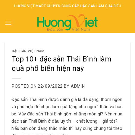
Skip
HƯƠNG VIỆT MART CHUYÊN CUNG CẤP ĐẶC SẢN LÀM QUÀ BIẾU
to
content
ĐẶC SẢN VIỆT NAM
Top 10+ đặc sản Thái Bình làm
quà phổ biến hiện nay
POSTED ON
22/09/2022
BY
ADMIN
Đặc sản Thái Bình được đánh giá là đa dạng, thơm ngon
và phù hợp để chọn làm quà tặng cho người thân và bạn
bè. Vậy đặc sản Thái Bình gồm những món gì? Nên mua
đặc sản Thái Bình ở đâu uy tín – chất lượng – giá tốt?
Nếu bạn còn đang thắc mắc thì hãy cùng chúng tôi theo