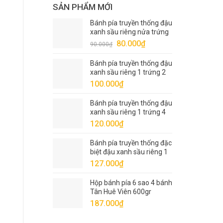
SẢN PHẨM MỚI
Bánh pía truyền thống đậu
xanh sầu riêng nửa trứng
1 sao Tân Huê Viên 320gr
Giá
Giá
80.000
₫
90.000
₫
gốc
hiện
Bánh pía truyền thống đậu
là:
tại
xanh sầu riêng 1 trứng 2
90.000₫.
là:
sao Tân Huê Viên 400gr
100.000
₫
80.000₫.
Bánh pía truyền thống đậu
xanh sầu riêng 1 trứng 4
sao Tân Huê Viên 540gr
120.000
₫
Bánh pía truyền thống đặc
biệt đậu xanh sầu riêng 1
trứng 5 sao Tân Huê Viên
127.000
₫
600gr
Hộp bánh pía 6 sao 4 bánh
Tân Huê Viên 600gr
187.000
₫