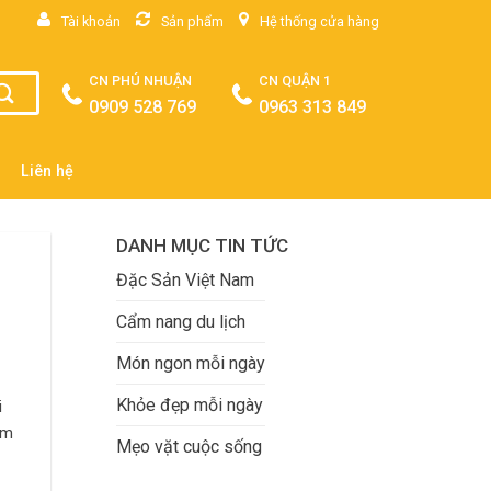
Tài khoản
Sản phẩm
Hệ thống cửa hàng
CN PHÚ NHUẬN
CN QUẬN 1
0909 528 769
0963 313 849
Liên hệ
DANH MỤC TIN TỨC
Đặc Sản Việt Nam
Cẩm nang du lịch
Món ngon mỗi ngày
Khỏe đẹp mỗi ngày
i
am
Mẹo vặt cuộc sống