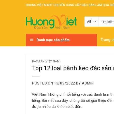
Skip
HƯƠNG VIỆT MART CHUYÊN CUNG CẤP ĐẶC SẢN LÀM QUÀ BI
to
content
Tìm
kiếm:
Danh mục sản phẩm
Trang c
ĐẶC SẢN VIỆT NAM
Top 12 loại bánh kẹo đặc sản 
POSTED ON
13/09/2022
BY
ADMIN
Việt Nam không chỉ nổi tiếng với các danh lam t
tiếng. Bài viết sau đây, chúng tôi sẽ giới thiệu 
được nhiều du khách biết đến.