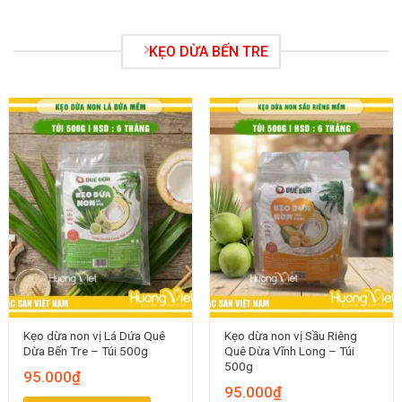
KẸO DỪA BẾN TRE
Kẹo dừa non vị Lá Dứa Quê
Kẹo dừa non vị Sầu Riêng
Dừa Bến Tre – Túi 500g
Quê Dừa Vĩnh Long – Túi
500g
95.000
₫
95.000
₫