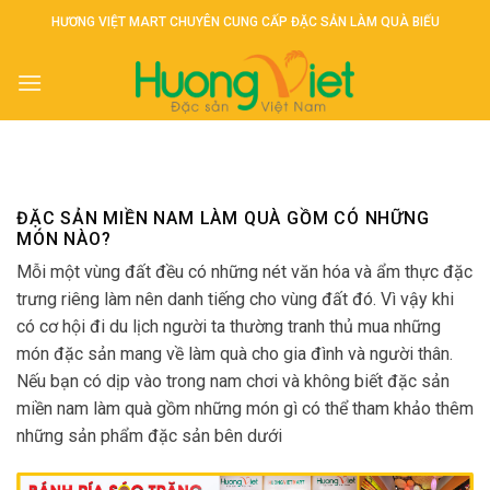
Skip
HƯƠNG VIỆT MART CHUYÊN CUNG CẤP ĐẶC SẢN LÀM QUÀ BIẾU
to
content
ĐẶC SẢN MIỀN NAM LÀM QUÀ GỒM CÓ NHỮNG
MÓN NÀO?
Mỗi một vùng đất đều có những nét văn hóa và ẩm thực đặc
trưng riêng làm nên danh tiếng cho vùng đất đó. Vì vậy khi
có cơ hội đi du lịch người ta thường tranh thủ mua những
món đặc sản mang về làm quà cho gia đình và người thân.
Nếu bạn có dịp vào trong nam chơi và không biết đặc sản
miền nam làm quà gồm những món gì có thể tham khảo thêm
những sản phẩm đặc sản bên dưới