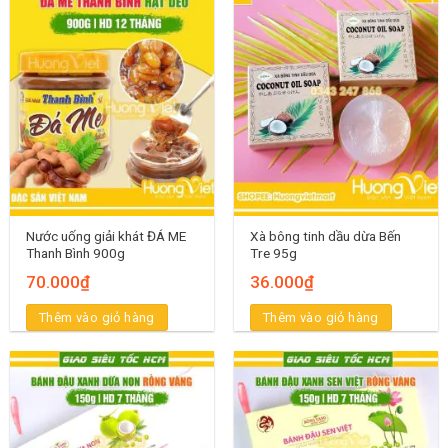
Nước uống giải khát ĐÁ ME
Xà bông tinh dầu dừa Bến
Thanh Bình 900g
Tre 95g
70.000
₫
36.000
₫
Thêm vào giỏ hàng
Thêm vào giỏ hàng