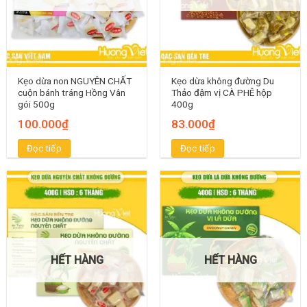
Kẹo dừa non NGUYÊN CHẤT
Kẹo dừa không đường Du
cuộn bánh tráng Hồng Vân
Thảo đậm vị CÀ PHÊ hộp
gói 500g
400g
100.000
₫
83.000
₫
Đọc tiếp
Đọc tiếp
HẾT HÀNG
HẾT HÀNG