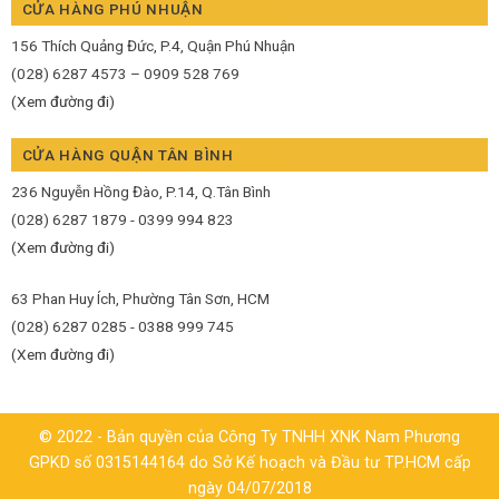
CỬA HÀNG PHÚ NHUẬN
156 Thích Quảng Đức, P.4, Quận Phú Nhuận
(028) 6287 4573 – 0909 528 769
(Xem đường đi)
CỬA HÀNG QUẬN TÂN BÌNH
236 Nguyễn Hồng Đào, P.14, Q.Tân Bình
(028) 6287 1879 - 0399 994 823
(Xem đường đi)
63 Phan Huy Ích, Phường Tân Sơn, HCM
(028) 6287 0285 - 0388 999 745
(Xem đường đi)
© 2022 - Bản quyền của Công Ty TNHH XNK Nam Phương
GPKD số 0315144164 do Sở Kế hoạch và Đầu tư TP.HCM cấp
ngày 04/07/2018