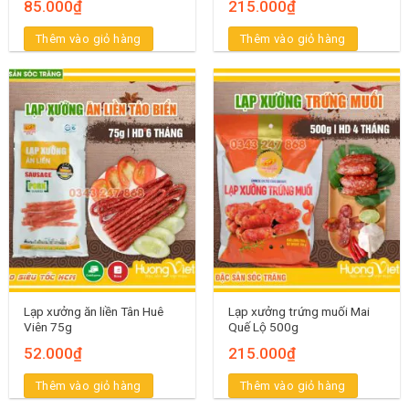
85.000
₫
215.000
₫
Thêm vào giỏ hàng
Thêm vào giỏ hàng
Lạp xưởng ăn liền Tân Huê
Lạp xưởng trứng muối Mai
Viên 75g
Quế Lộ 500g
52.000
₫
215.000
₫
Thêm vào giỏ hàng
Thêm vào giỏ hàng