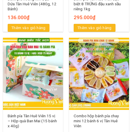
Dứa Tân Huê Viên (480g, 12
biệt 8 TRỨNG đậu xanh sầu
Bánh)
riêng 1kg
136.000
₫
295.000
₫
Thêm vào giỏ hàng
Thêm vào giỏ hàng
Bánh pía Tân Huê Viên 15 vị
Combo hộp bánh pía chay
– Hộp quà Ban Mai (15 bánh
mini 12 bánh 6 vị Tân Huê
x 40g)
Viên