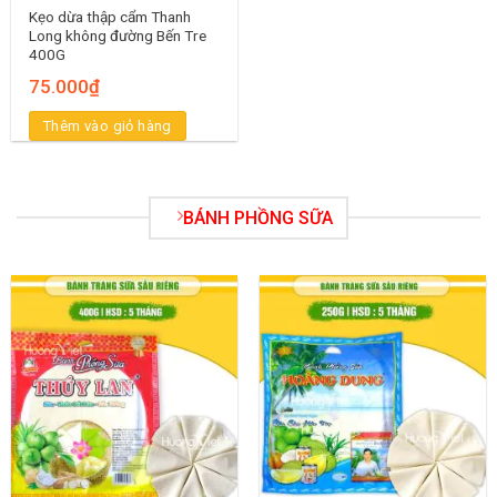
Kẹo dừa thập cẩm Thanh
Long không đường Bến Tre
400G
75.000
₫
Thêm vào giỏ hàng
BÁNH PHỒNG SỮA