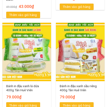
Giá
Giá
43.000
₫
Thêm vào giỏ hàng
49.000
₫
gốc
hiện
là:
tại
Thêm vào giỏ hàng
49.000₫.
là:
43.000₫.
Bánh in đậu xanh lá dứa
Bánh in đậu xanh sầu riêng
400g Tân Huê Viên
400g Tân Huê Viên
79.000
₫
79.000
₫
Thêm vào giỏ hàng
Thêm vào giỏ hàng