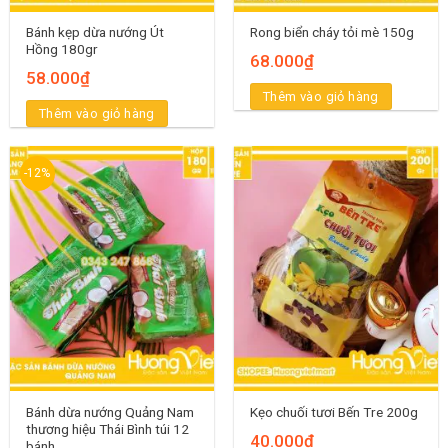
Bánh kẹp dừa nướng Út
Rong biển cháy tỏi mè 150g
Hồng 180gr
68.000
₫
58.000
₫
Thêm vào giỏ hàng
Thêm vào giỏ hàng
-12%
Bánh dừa nướng Quảng Nam
Kẹo chuối tươi Bến Tre 200g
thương hiệu Thái Bình túi 12
40.000
₫
bánh