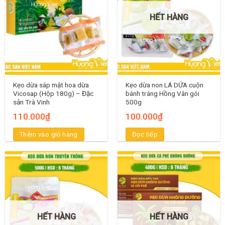
HẾT HÀNG
Kẹo dừa sáp mật hoa dừa
Kẹo dừa non LÁ DỨA cuộn
Vicosap (Hộp 180g) – Đặc
bánh tráng Hồng Vân gói
sản Trà Vinh
500g
110.000
₫
100.000
₫
Thêm vào giỏ hàng
Đọc tiếp
HẾT HÀNG
HẾT HÀNG