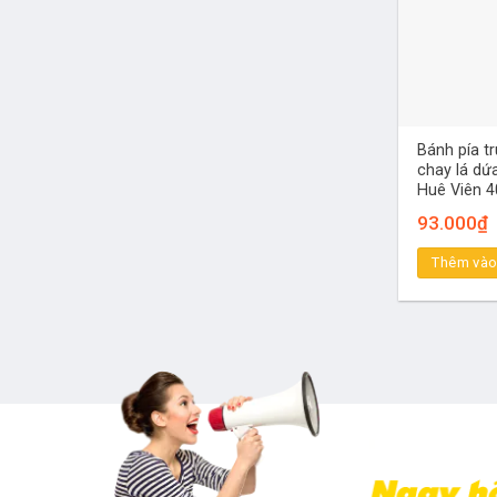
Bánh pía t
chay lá dứ
Huê Viên 4
93.000
₫
Thêm vào