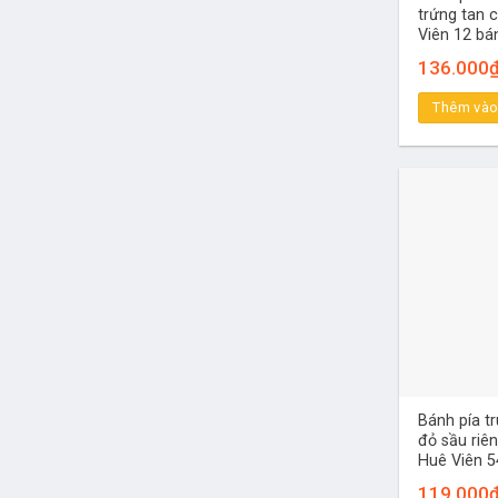
trứng tan 
Viên 12 bán
136.000
Thêm vào
Bánh pía t
đỏ sầu riê
Huê Viên 5
119.000