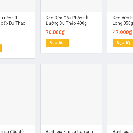
 riêng ít
Kẹo Dừa Đậu Phộng Ít
Kẹo dừa h
 cấp Du Thảo
Đường Du Thảo 400g
Long 350g
70.000
₫
47.000
₫
Đọc tiếp
Đọc tiếp
im sa đậu đỏ
Bánh pía kim sa trà xanh
Bánh pía k