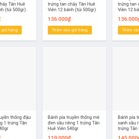
chảy Tân Huê
trứng tan chảy Tân Huê
trứng tan
h (túi 500gr)
Viên 12 bánh (túi 500gr)
Viên 12 bá
₫
136.000
₫
136.000
 giỏ hàng
Thêm vào giỏ hàng
Thêm vào
ruyền thống đậu
Bánh pía truyền thống mè
Bánh pía 
ng 1 trứng Tân
đen sầu riêng 1 trứng Tân
xanh sầu r
40gr
Huê Viên 540gr
trứng Tân
₫
119.000
₫
145.000