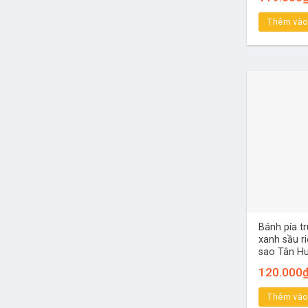
Thêm vào
Bánh pía t
xanh sầu r
sao Tân Hu
120.000
Thêm vào