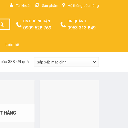
Tài khoản
Sản phẩm
Hệ thống cửa hàng
CN PHÚ NHUẬN
CN QUẬN 1
0909 528 769
0963 313 849
Liên hệ
 của 388 kết quả
T HÀNG