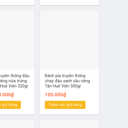
truyền thống đậu
Bánh pía truyền thống
iêng nửa trứng
chay đậu xanh sầu riêng
 Huê Viên 320gr
Tân Huê Viên 500gr
á
Giá
0.000
₫
105.000
₫
c
hiện
tại
 giỏ hàng
Thêm vào giỏ hàng
.000₫.
là:
80.000₫.