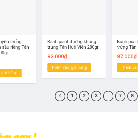
ruyền thống
Bánh pía ít đường không
Bánh pía í
a sầu riêng Tân
trứng Tân Huê Viên 280gr
trứng Tân
00gr
82.000
₫
87.000
₫
Thêm vào giỏ hàng
Thêm vào
 giỏ hàng
1
2
3
…
7
8