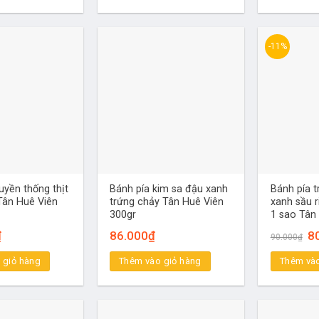
-11%
uyền thống thịt
Bánh pía kim sa đậu xanh
Bánh pía 
Tân Huê Viên
trứng chảy Tân Huê Viên
xanh sầu r
300gr
1 sao Tân
Gi
₫
86.000
₫
8
90.000
₫
gố
là:
 giỏ hàng
Thêm vào giỏ hàng
Thêm vào
90