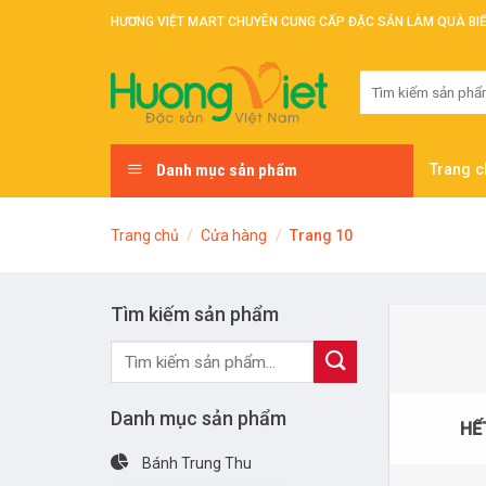
Skip
HƯƠNG VIỆT MART CHUYÊN CUNG CẤP ĐẶC SẢN LÀM QUÀ BI
to
content
Tìm
kiếm:
Danh mục sản phẩm
Trang c
Trang chủ
/
Cửa hàng
/
Trang 10
Tìm kiếm sản phẩm
Tìm
kiếm:
Danh mục sản phẩm
HẾ
Bánh Trung Thu