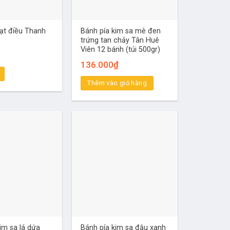
ạt điều Thanh
Bánh pía kim sa mè đen
trứng tan chảy Tân Huê
Viên 12 bánh (túi 500gr)
136.000
₫
Thêm vào giỏ hàng
im sa lá dứa
Bánh pía kim sa đậu xanh