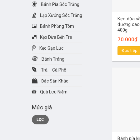
Bánh Pía Sóc Trăng
Lạp Xưởng Sóc Trăng
Kẹo dừa sầu
đường cao
Bánh Phồng Tôm
400g
Kẹo Dừa Bến Tre
70.000
₫
Kẹo Gạo Lức
Đọc tiếp
Bánh Tráng
Trà – Cà Phê
Đặc Sản Khác
Quà Lưu Niệm
Mức giá
Giá
Giá
LỌC
tối
tối
thiểu
đa
Bánh pía k