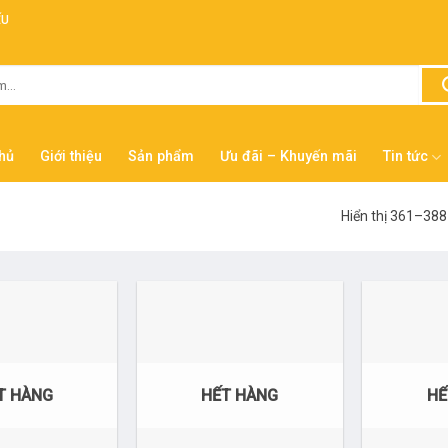
ẾU
hủ
Giới thiệu
Sản phẩm
Ưu đãi – Khuyến mãi
Tin tức
Hiển thị 361–388
T HÀNG
HẾT HÀNG
HẾ