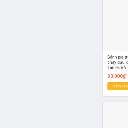
Bánh pía t
chay đậu x
Tân Huê Vi
93.000
₫
Thêm vào