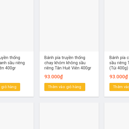
ruyền thống
Bánh pía truyền thống
Bánh pía 
anh sầu riêng
chay khóm không sầu
sầu riêng 
ên 400gr
riêng Tân Huê Viên 400gr
(Túi 400g)
93.000
₫
93.000
₫
 giỏ hàng
Thêm vào giỏ hàng
Thêm vào