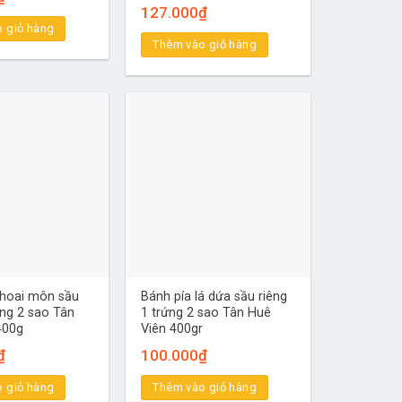
127.000
₫
 giỏ hàng
Thêm vào giỏ hàng
khoai môn sầu
Bánh pía lá dứa sầu riêng
ứng 2 sao Tân
1 trứng 2 sao Tân Huê
400g
Viên 400gr
₫
100.000
₫
 giỏ hàng
Thêm vào giỏ hàng