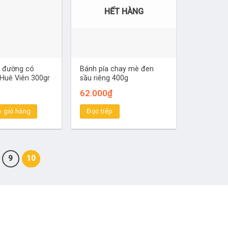
HẾT HÀNG
t đường có
Bánh pía chay mè đen
 Huê Viên 300gr
sầu riêng 400g
62.000
₫
 giỏ hàng
Đọc tiếp
9
10