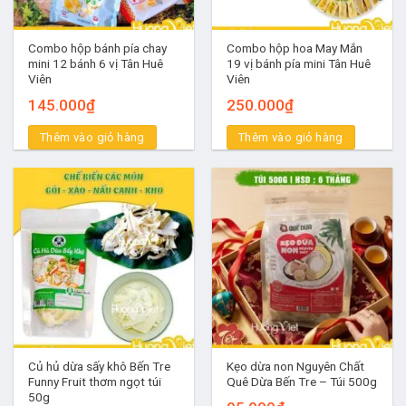
Combo hộp bánh pía chay
Combo hộp hoa May Mắn
mini 12 bánh 6 vị Tân Huê
19 vị bánh pía mini Tân Huê
Viên
Viên
145.000
₫
250.000
₫
Thêm vào giỏ hàng
Thêm vào giỏ hàng
Củ hủ dừa sấy khô Bến Tre
Kẹo dừa non Nguyên Chất
Funny Fruit thơm ngọt túi
Quê Dừa Bến Tre – Túi 500g
50g