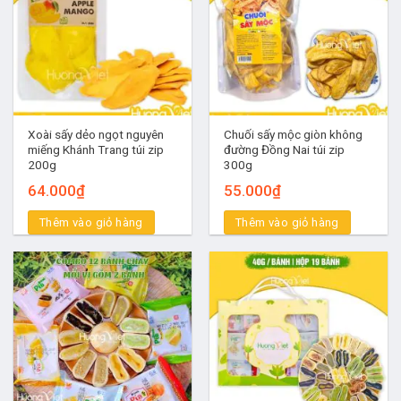
Xoài sấy dẻo ngọt nguyên
Chuối sấy mộc giòn không
miếng Khánh Trang túi zip
đường Đồng Nai túi zip
200g
300g
64.000
₫
55.000
₫
Thêm vào giỏ hàng
Thêm vào giỏ hàng