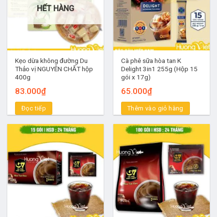
HẾT HÀNG
Kẹo dừa không đường Du
Cà phê sữa hòa tan K
Thảo vị NGUYÊN CHẤT hộp
Delight 3in1 255g (Hộp 15
400g
gói x 17g)
83.000
₫
65.000
₫
Đọc tiếp
Thêm vào giỏ hàng