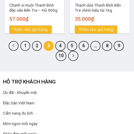
Chanh xí muội Thanh Bình
Thạch dừa Thanh Bình Bến
đặc sản Bến Tre – Hũ 900g
Tre chính hiệu túi 1kg
57.000
₫
35.000
₫
Thêm vào giỏ hàng
Thêm vào giỏ hàng
1
2
3
4
5
6
…
8
9
10
HỖ TRỢ KHÁCH HÀNG
Ưu đãi - Khuyến mãi
Đặc Sản Việt Nam
Cẩm nang du lịch
Món ngon mỗi ngày
Khỏe đẹp mỗi ngày