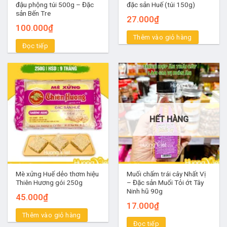
đậu phộng túi 500g – Đặc
đặc sản Huế (túi 150g)
sản Bến Tre
27.000
₫
100.000
₫
Thêm vào giỏ hàng
Đọc tiếp
HẾT HÀNG
Mè xửng Huế dẻo thơm hiệu
Muối chấm trái cây Nhất Vị
Thiên Hương gói 250g
– Đặc sản Muối Tỏi ớt Tây
Ninh hũ 90g
45.000
₫
17.000
₫
Thêm vào giỏ hàng
Đọc tiếp