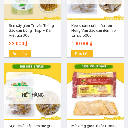
Sen sấy giòn Truyền Thống
Kẹo khóm cuộn dừa non
đặc sản Đồng Tháp – Đại
Hồng Vân đặc sản Bến Tre
Việt gói 30g
túi zip 500g
22.000
₫
100.000
₫
Đọc tiếp
Đọc tiếp
HẾT HÀNG
Kẹo chuối sáp dẻo mè gừng
Mè xửng giòn Thiên Hương