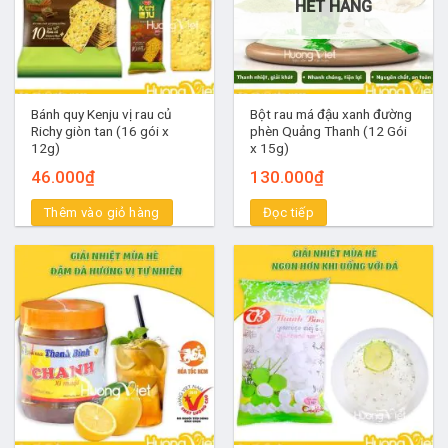
HẾT HÀNG
Bánh quy Kenju vị rau củ
Bột rau má đậu xanh đường
Richy giòn tan (16 gói x
phèn Quảng Thanh (12 Gói
12g)
x 15g)
46.000
₫
130.000
₫
Thêm vào giỏ hàng
Đọc tiếp