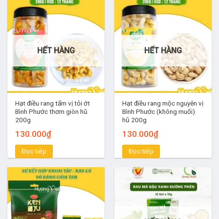
HẾT HÀNG
HẾT HÀNG
Hạt điều rang tẩm vị tỏi ớt
Hạt điều rang mộc nguyên vị
Bình Phước thơm giòn hũ
Bình Phước (không muối)
200g
hũ 200g
130.000
₫
130.000
₫
Đọc tiếp
Đọc tiếp