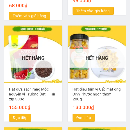
95.000
₫
68.000
₫
Thêm vào giỏ hàng
Thêm vào giỏ hàng
HẾT HÀNG
HẾT HÀNG
Hạt dưa sạch rang Mộc
Hạt điều tẩm vị Gấc mật ong
nguyên vị Trường Đạt – Túi
Bình Phước ngon thơm
zip 500g
200g
155.000
₫
130.000
₫
Đọc tiếp
Đọc tiếp