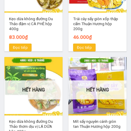
Kẹo dừa không đường Du
Trái cây sấy giòn xốp thập
Thảo đậm vị CÀ PHÊ hộp
cẩm Thuận Hương hộp
400g
200g
83.000
₫
46.000
₫
Đọc tiếp
Đọc tiếp
HẾT HÀNG
HẾT HÀNG
Kẹo dừa không đường Du
Mít sấy nguyên cánh giòn
Thảo thơm dịu vị LÁ DỨA
tan Thuận Hương hộp 200g