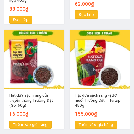
hộp 400g
62.000
₫
83.000
₫
Đọc tiếp
Đọc tiếp
Hạt dưa sạch rang củi
Hạt dưa sạch rang vị Bơ
truyền thống Trường Đạt
muối Trường Đạt – Túi zip
(Gói 50g)
450g
16.000
₫
155.000
₫
Thêm vào giỏ hàng
Thêm vào giỏ hàng