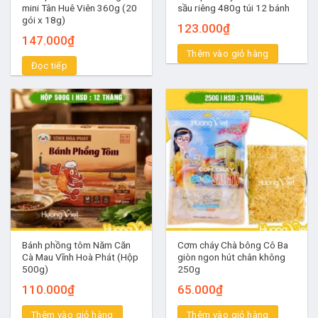
mini Tân Huê Viên 360g (20
sầu riêng 480g túi 12 bánh
gói x 18g)
123.000
₫
147.000
₫
Thêm vào giỏ hàng
Đọc tiếp
Bánh phồng tôm Năm Căn
Cơm cháy Chà bông Cô Ba
Cà Mau Vĩnh Hoà Phát (Hộp
giòn ngon hút chân không
500g)
250g
110.000
₫
65.000
₫
Thêm vào giỏ hàng
Thêm vào giỏ hàng