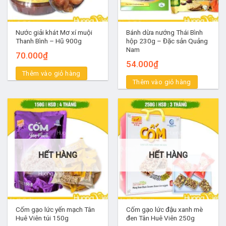
Nước giải khát Mơ xí muội
Bánh dừa nướng Thái Bình
Thanh Bình – Hũ 900g
hộp 230g – Đặc sản Quảng
Nam
70.000
₫
54.000
₫
Thêm vào giỏ hàng
Thêm vào giỏ hàng
HẾT HÀNG
HẾT HÀNG
Cốm gạo lức yến mạch Tân
Cốm gạo lức đậu xanh mè
Huê Viên túi 150g
đen Tân Huê Viên 250g