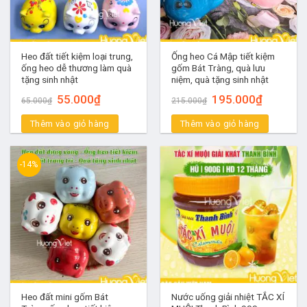
Heo đất tiết kiệm loại trung,
Ống heo Cá Mập tiết kiệm
ống heo dễ thương làm quà
gốm Bát Tràng, quà lưu
tặng sinh nhật
niệm, quà tặng sinh nhật
Giá
Giá
Giá
Giá
55.000
₫
195.000
₫
65.000
₫
215.000
₫
gốc
hiện
gốc
hiện
là:
tại
là:
tại
Thêm vào giỏ hàng
65.000₫.
là:
Thêm vào giỏ hàng
215.000₫.
là:
55.000₫.
195.000₫.
-14%
Heo đất mini gốm Bát
Nước uống giải nhiệt TẮC XÍ