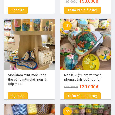
Giá
Giá
150.000
₫
165.000
₫
gốc
hiện
là:
tại
Đọc tiếp
Thêm vào giỏ hàng
165.000₫.
là:
150.000₫.
-13%
Móc khóa mini, móc khóa
Nón lá Việt Nam vẽ tranh
thủ công mỹ nghệ : nón lá ,
phong cảnh, quê hương
bóp mini
Giá
Giá
130.000
₫
150.000
₫
gốc
hiện
là:
tại
Đọc tiếp
Thêm vào giỏ hàng
150.000₫.
là:
130.000₫.
-13%