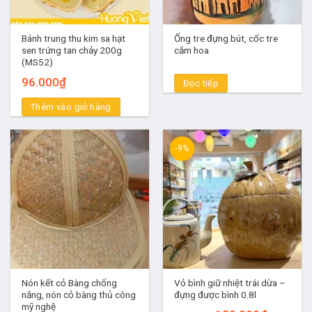
Bánh trung thu kim sa hạt
Ống tre đựng bút, cốc tre
sen trứng tan chảy 200g
cắm hoa
(MS52)
96.000
₫
Đọc tiếp
Thêm vào giỏ hàng
-9%
Nón kết cỏ Bàng chống
Vỏ bình giữ nhiệt trái dừa –
nắng, nón cỏ bàng thủ công
đựng được bình 0.8l
mỹ nghệ