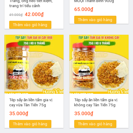
Tràng, ống heo tiết kiệm,
MUỘI Thanh Bình 900g
trang trí tiểu cảnh
65.000
₫
Giá
Giá
42.000
₫
49.000
₫
gốc
hiện
Thêm vào giỏ hàng
là:
tại
Thêm vào giỏ hàng
49.000₫.
là:
42.000₫.
Tép sấy ăn liền tẩm gia vị
Tép sấy ăn liền tẩm gia vị
cay vừa Tân Tiến 75g
không cay Tân Tiến 75g
35.000
₫
35.000
₫
Thêm vào giỏ hàng
Thêm vào giỏ hàng