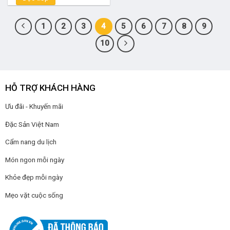
1
2
3
4
5
6
7
8
9
10
HỖ TRỢ KHÁCH HÀNG
Ưu đãi - Khuyến mãi
Đặc Sản Việt Nam
Cẩm nang du lịch
Món ngon mỗi ngày
Khỏe đẹp mỗi ngày
Mẹo vặt cuộc sống