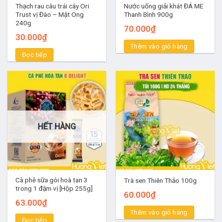
Thạch rau câu trái cây Ori
Nước uống giải khát ĐÁ ME
Trust vị Đào – Mật Ong
Thanh Bình 900g
240g
70.000
₫
30.000
₫
Thêm vào giỏ hàng
Đọc tiếp
HẾT HÀNG
Cà phê sữa gói hoà tan 3
Trà sen Thiên Thảo 100g
trong 1 đậm vị [Hộp 255g]
60.000
₫
63.000
₫
Thêm vào giỏ hàng
Đọc tiếp