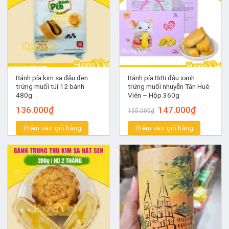
Bánh pía kim sa đậu đen
Bánh pía BiBi đậu xanh
trứng muối túi 12 bánh
trứng muối nhuyễn Tân Huê
480g
Viên – Hộp 360g
Giá
Giá
136.000
₫
147.000
₫
155.000
₫
gốc
hiện
là:
tại
Thêm vào giỏ hàng
Thêm vào giỏ hàng
155.000₫.
là:
147.000₫.