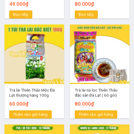
49.000
₫
80.000
₫
Đọc tiếp
Đọc tiếp
Trà lài Thiên Thảo Mộc Đà
Trà lài túi lọc Thiên Thảo
Lạt thượng hạng 100g
đặc sản Đà Lạt ( 60 gói)
60.000
₫
80.000
₫
Thêm vào giỏ hàng
Thêm vào giỏ hàng