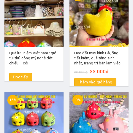
Quà lưu niệm Việt nam : giỏ
Heo đất mini hình Gà, ống
túi thủ công mỹ nghệ dệt
tiết kiệm, quà tặng sinh
chiếu – cói
nhật, trang trí bàn làm việc
Giá
Giá
33.000
₫
38.000
₫
gốc
hiện
Đọc tiếp
là:
tại
Thêm vào giỏ hàng
38.000₫.
là:
33.000₫.
-15%
-9%