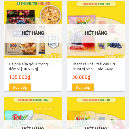
HẾT HÀNG
HẾT HÀNG
Cà phê sữa gói 3 trong 1
Thạch rau câu trái cây Ori
đậm vị [Túi 612g]
Trust vị Nho – Táo 240g
135.000
₫
30.000
₫
Đọc tiếp
Đọc tiếp