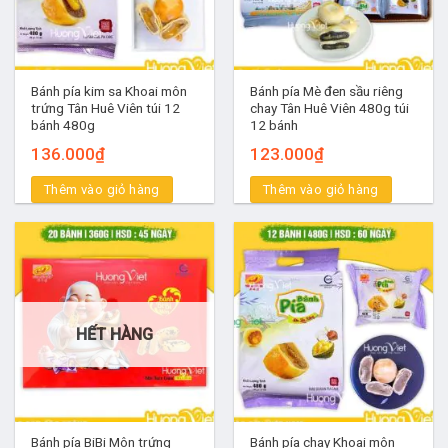
Bánh pía kim sa Khoai môn
Bánh pía Mè đen sầu riêng
trứng Tân Huê Viên túi 12
chay Tân Huê Viên 480g túi
bánh 480g
12 bánh
136.000
₫
123.000
₫
Thêm vào giỏ hàng
Thêm vào giỏ hàng
HẾT HÀNG
Bánh pía BiBi Môn trứng
Bánh pía chay Khoai môn