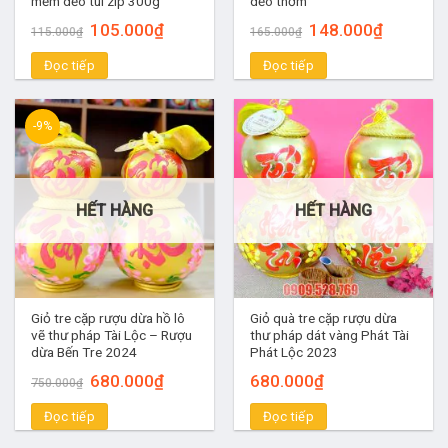
mềm dẻo túi zip 300g
dẻo thơm
Giá
Giá
Giá
Giá
105.000
₫
148.000
₫
115.000
₫
165.000
₫
gốc
hiện
gốc
hiện
là:
tại
là:
tại
Đọc tiếp
115.000₫.
là:
Đọc tiếp
165.000₫.
là:
105.000₫.
148.000₫.
-9%
HẾT HÀNG
HẾT HÀNG
Giỏ tre cặp rượu dừa hồ lô
Giỏ quà tre cặp rượu dừa
vẽ thư pháp Tài Lộc – Rượu
thư pháp dát vàng Phát Tài
dừa Bến Tre 2024
Phát Lộc 2023
Giá
Giá
680.000
₫
680.000
₫
750.000
₫
gốc
hiện
là:
tại
Đọc tiếp
750.000₫.
là:
Đọc tiếp
680.000₫.