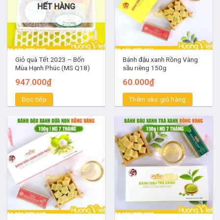
HẾT HÀNG
Giỏ quà Tết 2023 – Bốn
Bánh đậu xanh Rồng Vàng
Mùa Hạnh Phúc (MS Q18)
sầu riêng 150g
947.000
₫
60.000
₫
Đọc tiếp
Thêm vào giỏ hàng