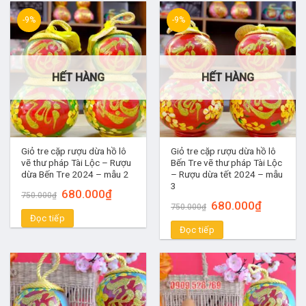
-9%
-9%
HẾT HÀNG
HẾT HÀNG
Giỏ tre cặp rượu dừa hồ lô
Giỏ tre cặp rượu dừa hồ lô
vẽ thư pháp Tài Lộc – Rượu
Bến Tre vẽ thư pháp Tài Lộc
dừa Bến Tre 2024 – mẫu 2
– Rượu dừa tết 2024 – mẫu
3
Giá
Giá
680.000
₫
750.000
₫
gốc
hiện
Giá
Giá
680.000
₫
750.000
₫
là:
tại
gốc
hiện
Đọc tiếp
750.000₫.
là:
là:
tại
680.000₫.
Đọc tiếp
750.000₫.
là:
680.000₫.