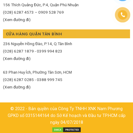
156 Thích Quảng Đức, P.4, Quận Phú Nhuận
(028) 6287 4573 – 0909 528 769
(Xem đường đi)
CỬA HÀNG QUẬN TÂN BÌNH
236 Nguyễn Hồng Đào, P.14, Q.Tân Bình
(028) 6287 1879 - 0399 994 823
(Xem đường đi)
63 Phan Huy Ích, Phường Tân Sơn, HCM
(028) 6287 0285 - 0388 999 745
(Xem đường đi)
© 2022 - Bản quyền của Công Ty TNHH XNK Nam Phương
GPKD số 0315144164 do Sở Kế hoạch và Đầu tư TP.HCM cấp
ngày 04/07/2018