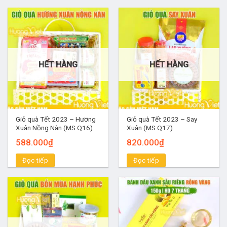
HẾT HÀNG
HẾT HÀNG
Giỏ quà Tết 2023 – Hương
Giỏ quà Tết 2023 – Say
Xuân Nồng Nàn (MS Q16)
Xuân (MS Q17)
588.000
₫
820.000
₫
Đọc tiếp
Đọc tiếp