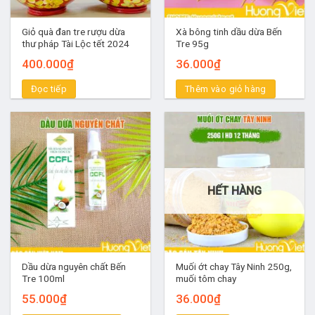
Giỏ quà đan tre rượu dừa
Xà bông tinh dầu dừa Bến
thư pháp Tài Lộc tết 2024
Tre 95g
400.000
₫
36.000
₫
Đọc tiếp
Thêm vào giỏ hàng
HẾT HÀNG
Dầu dừa nguyên chất Bến
Muối ớt chay Tây Ninh 250g,
Tre 100ml
muối tôm chay
55.000
₫
36.000
₫