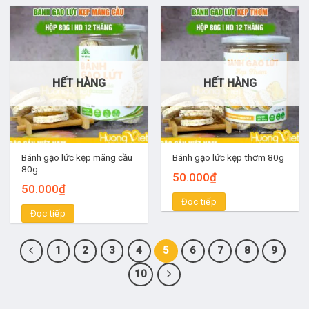
HẾT HÀNG
HẾT HÀNG
Bánh gạo lức kẹp mãng cầu
Bánh gạo lức kẹp thơm 80g
80g
50.000
₫
50.000
₫
Đọc tiếp
Đọc tiếp
1
2
3
4
5
6
7
8
9
10