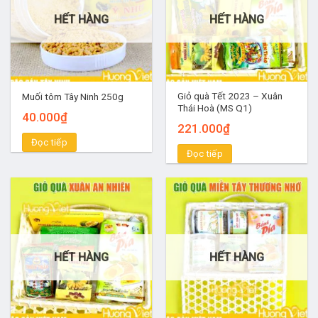
HẾT HÀNG
HẾT HÀNG
Giỏ quà Tết 2023 – Xuân
Muối tôm Tây Ninh 250g
Thái Hoà (MS Q1)
40.000
₫
221.000
₫
Đọc tiếp
Đọc tiếp
HẾT HÀNG
HẾT HÀNG