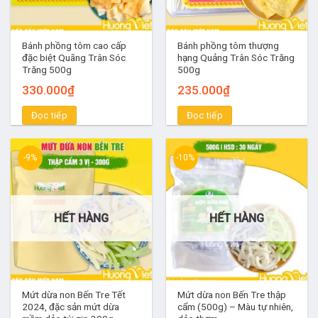
Bánh phồng tôm cao cấp
Bánh phồng tôm thượng
đặc biệt Quãng Trân Sóc
hạng Quảng Trân Sóc Trăng
Trăng 500g
500g
330.000
₫
235.000
₫
Đọc tiếp
Đọc tiếp
-9%
-10%
HẾT HÀNG
HẾT HÀNG
Mứt dừa non Bến Tre Tết
Mứt dừa non Bến Tre thập
2024, đặc sản mứt dừa
cẩm (500g) – Màu tự nhiên,