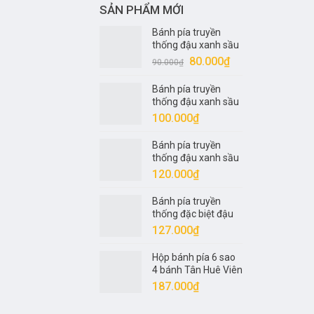
SẢN PHẨM MỚI
Bánh pía truyền
thống đậu xanh sầu
riêng nửa trứng 1
Giá
Giá
80.000
₫
90.000
₫
sao Tân Huê Viên
gốc
hiện
320gr
Bánh pía truyền
là:
tại
thống đậu xanh sầu
90.000₫.
là:
riêng 1 trứng 2 sao
100.000
₫
80.000₫.
Tân Huê Viên 400gr
Bánh pía truyền
thống đậu xanh sầu
riêng 1 trứng 4 sao
120.000
₫
Tân Huê Viên 540gr
Bánh pía truyền
thống đặc biệt đậu
xanh sầu riêng 1
127.000
₫
trứng 5 sao Tân Huê
Viên 600gr
Hộp bánh pía 6 sao
4 bánh Tân Huê Viên
600gr
187.000
₫