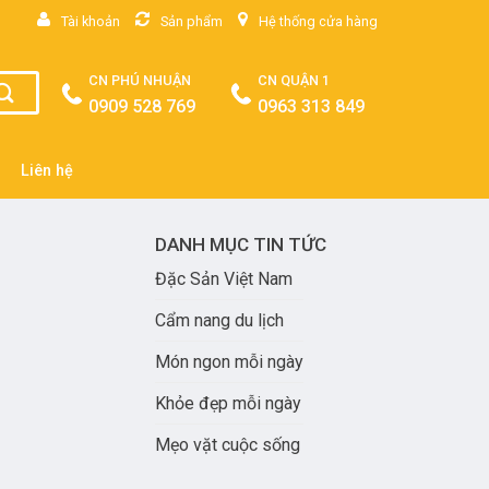
Tài khoản
Sản phẩm
Hệ thống cửa hàng
CN PHÚ NHUẬN
CN QUẬN 1
0909 528 769
0963 313 849
Liên hệ
DANH MỤC TIN TỨC
Đặc Sản Việt Nam
Cẩm nang du lịch
Món ngon mỗi ngày
Khỏe đẹp mỗi ngày
Mẹo vặt cuộc sống