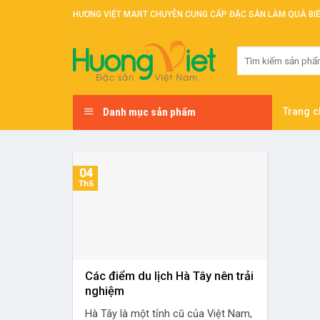
Skip
HƯƠNG VIỆT MART CHUYÊN CUNG CẤP ĐẶC SẢN LÀM QUÀ BI
to
content
Tìm
kiếm:
Danh mục sản phẩm
Trang c
04
Th5
Các điểm du lịch Hà Tây nên trải
nghiệm
Hà Tây là một tỉnh cũ của Việt Nam,