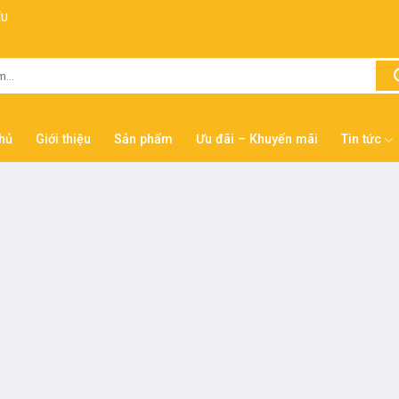
ẾU
hủ
Giới thiệu
Sản phẩm
Ưu đãi – Khuyến mãi
Tin tức