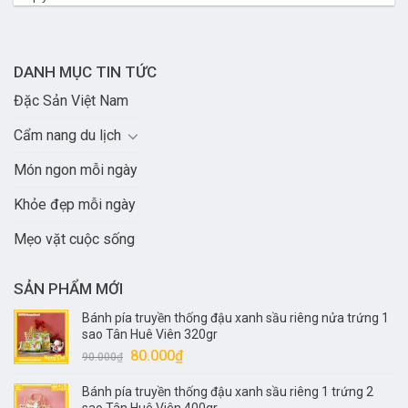
DANH MỤC TIN TỨC
Đặc Sản Việt Nam
Cẩm nang du lịch
Món ngon mỗi ngày
Khỏe đẹp mỗi ngày
Mẹo vặt cuộc sống
SẢN PHẨM MỚI
Bánh pía truyền thống đậu xanh sầu riêng nửa trứng 1
sao Tân Huê Viên 320gr
Giá
Giá
80.000
₫
90.000
₫
gốc
hiện
Bánh pía truyền thống đậu xanh sầu riêng 1 trứng 2
là:
tại