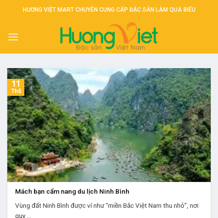
Skip
HƯƠNG VIỆT MART CHUYÊN CUNG CẤP ĐẶC SẢN LÀM QUÀ BIẾU
to
content
11
Th5
Mách bạn cẩm nang du lịch Ninh Bình
Vùng đất Ninh Bình được ví như “miền Bắc Việt Nam thu nhỏ”, nơi
quy ...