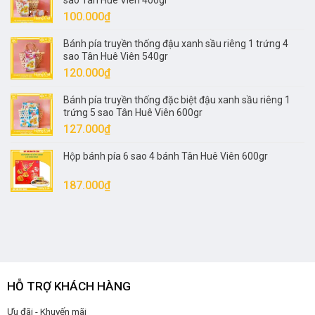
sao Tân Huê Viên 400gr
90.000₫.
là:
100.000
₫
80.000₫.
Bánh pía truyền thống đậu xanh sầu riêng 1 trứng 4
sao Tân Huê Viên 540gr
120.000
₫
Bánh pía truyền thống đặc biệt đậu xanh sầu riêng 1
trứng 5 sao Tân Huê Viên 600gr
127.000
₫
Hộp bánh pía 6 sao 4 bánh Tân Huê Viên 600gr
187.000
₫
HỖ TRỢ KHÁCH HÀNG
Ưu đãi - Khuyến mãi