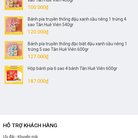
sao Tân Huê Viên 400gr
90.000₫.
là:
100.000
₫
80.000₫.
Bánh pía truyền thống đậu xanh sầu riêng 1 trứng 4
sao Tân Huê Viên 540gr
120.000
₫
Bánh pía truyền thống đặc biệt đậu xanh sầu riêng 1
trứng 5 sao Tân Huê Viên 600gr
127.000
₫
Hộp bánh pía 6 sao 4 bánh Tân Huê Viên 600gr
187.000
₫
HỖ TRỢ KHÁCH HÀNG
Ưu đãi - Khuyến mãi