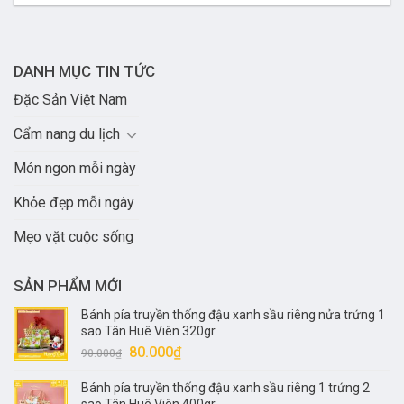
DANH MỤC TIN TỨC
Đặc Sản Việt Nam
Cẩm nang du lịch
Món ngon mỗi ngày
Khỏe đẹp mỗi ngày
Mẹo vặt cuộc sống
SẢN PHẨM MỚI
Bánh pía truyền thống đậu xanh sầu riêng nửa trứng 1
sao Tân Huê Viên 320gr
Giá
Giá
80.000
₫
90.000
₫
gốc
hiện
Bánh pía truyền thống đậu xanh sầu riêng 1 trứng 2
là:
tại