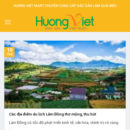
Skip
HƯƠNG VIỆT MART CHUYÊN CUNG CẤP ĐẶC SẢN LÀM QUÀ BIẾU
to
content
10
Th5
Các địa điểm du lịch Lâm Đồng thơ mộng, thu hút
Lâm Đồng có tốc độ phát triển kinh tế, văn hóa, chính trị vô cùng
...