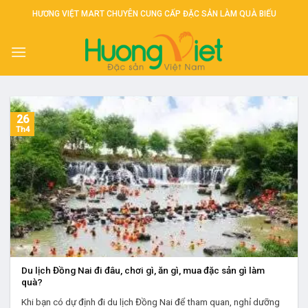
Skip
HƯƠNG VIỆT MART CHUYÊN CUNG CẤP ĐẶC SẢN LÀM QUÀ BIẾU
to
content
26
Th4
Du lịch Đồng Nai đi đâu, chơi gì, ăn gì, mua đặc sản gì làm
quà?
Khi bạn có dự định đi du lịch Đồng Nai để tham quan, nghỉ dưỡng