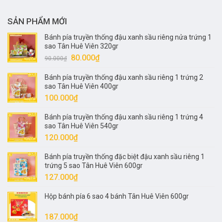
SẢN PHẨM MỚI
Bánh pía truyền thống đậu xanh sầu riêng nửa trứng 1
sao Tân Huê Viên 320gr
Giá
Giá
80.000
₫
90.000
₫
gốc
hiện
Bánh pía truyền thống đậu xanh sầu riêng 1 trứng 2
là:
tại
sao Tân Huê Viên 400gr
90.000₫.
là:
100.000
₫
80.000₫.
Bánh pía truyền thống đậu xanh sầu riêng 1 trứng 4
sao Tân Huê Viên 540gr
120.000
₫
Bánh pía truyền thống đặc biệt đậu xanh sầu riêng 1
trứng 5 sao Tân Huê Viên 600gr
127.000
₫
Hộp bánh pía 6 sao 4 bánh Tân Huê Viên 600gr
187.000
₫