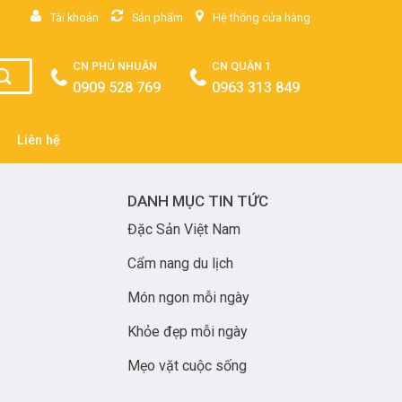
Tài khoản
Sản phẩm
Hệ thống cửa hàng
CN PHÚ NHUẬN
CN QUẬN 1
0909 528 769
0963 313 849
Liên hệ
DANH MỤC TIN TỨC
Đặc Sản Việt Nam
Cẩm nang du lịch
Món ngon mỗi ngày
Khỏe đẹp mỗi ngày
Mẹo vặt cuộc sống