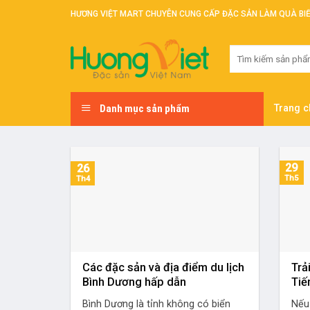
Skip
HƯƠNG VIỆT MART CHUYÊN CUNG CẤP ĐẶC SẢN LÀM QUÀ BI
to
content
Tìm
kiếm:
Danh mục sản phẩm
Trang c
29
26
Th5
Th4
Các đặc sản và địa điểm du lịch
Trả
Bình Dương hấp dẫn
Tiế
Bình Dương là tỉnh không có biển
Nếu