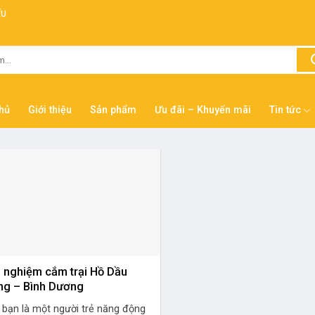
ẾU
hủ
Giới thiệu
Sản phẩm
Ưu đãi – Khuyến mãi
Tin tức
i nghiệm cắm trại Hồ Dầu
ng – Bình Dương
 bạn là một người trẻ năng động