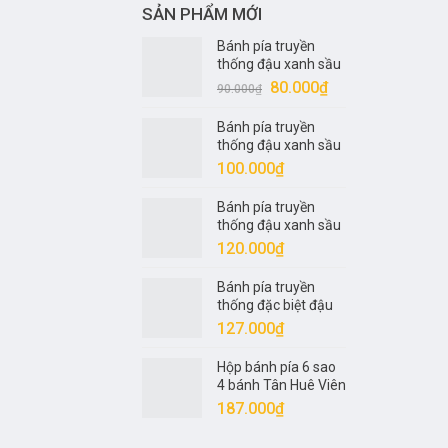
SẢN PHẨM MỚI
Bánh pía truyền
thống đậu xanh sầu
riêng nửa trứng 1
Giá
Giá
80.000
₫
90.000
₫
sao Tân Huê Viên
gốc
hiện
320gr
Bánh pía truyền
là:
tại
thống đậu xanh sầu
90.000₫.
là:
riêng 1 trứng 2 sao
100.000
₫
80.000₫.
Tân Huê Viên 400gr
Bánh pía truyền
thống đậu xanh sầu
riêng 1 trứng 4 sao
120.000
₫
Tân Huê Viên 540gr
Bánh pía truyền
thống đặc biệt đậu
xanh sầu riêng 1
127.000
₫
trứng 5 sao Tân Huê
Viên 600gr
Hộp bánh pía 6 sao
4 bánh Tân Huê Viên
600gr
187.000
₫