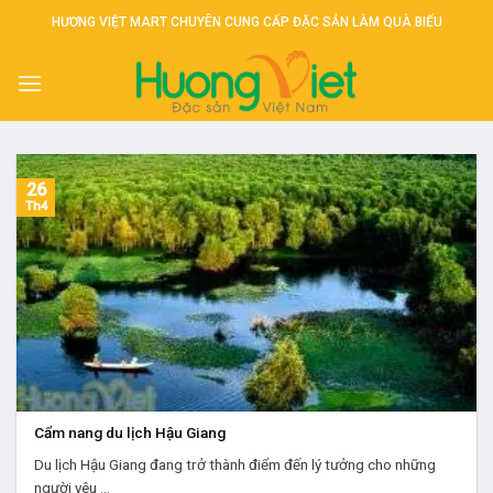
Skip
HƯƠNG VIỆT MART CHUYÊN CUNG CẤP ĐẶC SẢN LÀM QUÀ BIẾU
to
content
26
Th4
Cẩm nang du lịch Hậu Giang
Du lịch Hậu Giang đang trở thành điểm đến lý tưởng cho những
người yêu ...