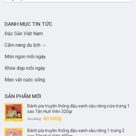
DANH MỤC TIN TỨC
Đặc Sản Việt Nam
Cẩm nang du lịch
Món ngon mỗi ngày
Khỏe đẹp mỗi ngày
Mẹo vặt cuộc sống
SẢN PHẨM MỚI
Bánh pía truyền thống đậu xanh sầu riêng nửa trứng 1
sao Tân Huê Viên 320gr
Giá
Giá
80.000
₫
90.000
₫
gốc
hiện
Bánh pía truyền thống đậu xanh sầu riêng 1 trứng 2
là:
tại