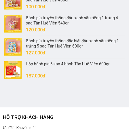
sao Tân Huê Viên 400gr
90.000₫.
là:
100.000
₫
80.000₫.
Bánh pía truyền thống đậu xanh sầu riêng 1 trứng 4
sao Tân Huê Viên 540gr
120.000
₫
Bánh pía truyền thống đặc biệt đậu xanh sầu riêng 1
trứng 5 sao Tân Huê Viên 600gr
127.000
₫
Hộp bánh pía 6 sao 4 bánh Tân Huê Viên 600gr
187.000
₫
HỖ TRỢ KHÁCH HÀNG
Ưu đãi - Khuyến mãi