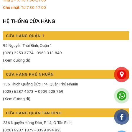
Thứ 2 - 7:
Từ 7:30-21:00
Chủ nhật:
Từ 7:30-17:00
HỆ THỐNG CỬA HÀNG
CỬA HÀNG QUẬN 1
95 Nguyễn Thái Bình, Quận 1
(028) 2253 3774 - 0963 313 849
(Xem đường đi)
CỬA HÀNG PHÚ NHUẬN
156 Thích Quảng Đức, P.4, Quận Phú Nhuận
(028) 6287 4573 – 0909 528 769
(Xem đường đi)
CỬA HÀNG QUẬN TÂN BÌNH
236 Nguyễn Hồng Đào, P.14, Q.Tân Bình
(028) 6287 1879 - 0399 994 823