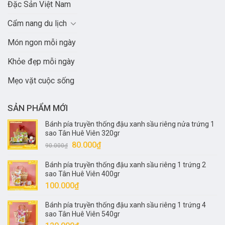
Đặc Sản Việt Nam
Cẩm nang du lịch
Món ngon mỗi ngày
Khỏe đẹp mỗi ngày
Mẹo vặt cuộc sống
SẢN PHẨM MỚI
Bánh pía truyền thống đậu xanh sầu riêng nửa trứng 1
sao Tân Huê Viên 320gr
Giá
Giá
80.000
₫
90.000
₫
gốc
hiện
Bánh pía truyền thống đậu xanh sầu riêng 1 trứng 2
là:
tại
sao Tân Huê Viên 400gr
90.000₫.
là:
100.000
₫
80.000₫.
Bánh pía truyền thống đậu xanh sầu riêng 1 trứng 4
sao Tân Huê Viên 540gr