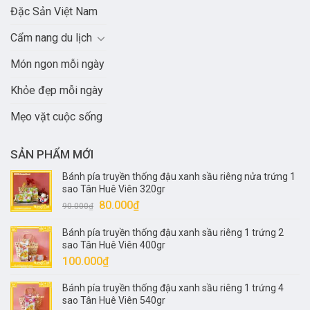
Đặc Sản Việt Nam
Cẩm nang du lịch
Món ngon mỗi ngày
Khỏe đẹp mỗi ngày
Mẹo vặt cuộc sống
SẢN PHẨM MỚI
Bánh pía truyền thống đậu xanh sầu riêng nửa trứng 1
sao Tân Huê Viên 320gr
Giá
Giá
80.000
₫
90.000
₫
gốc
hiện
Bánh pía truyền thống đậu xanh sầu riêng 1 trứng 2
là:
tại
sao Tân Huê Viên 400gr
90.000₫.
là:
100.000
₫
80.000₫.
Bánh pía truyền thống đậu xanh sầu riêng 1 trứng 4
sao Tân Huê Viên 540gr