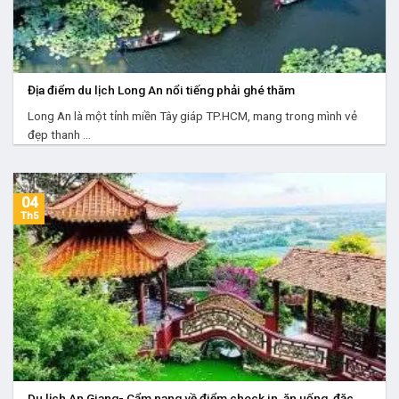
Địa điểm du lịch Long An nổi tiếng phải ghé thăm
Long An là một tỉnh miền Tây giáp TP.HCM, mang trong mình vẻ
đẹp thanh ...
04
Th5
Du lịch An Giang- Cẩm nang về điểm check in, ăn uống, đặc