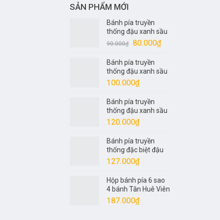
SẢN PHẨM MỚI
Bánh pía truyền
thống đậu xanh sầu
riêng nửa trứng 1
Giá
Giá
80.000
₫
90.000
₫
sao Tân Huê Viên
gốc
hiện
320gr
Bánh pía truyền
là:
tại
thống đậu xanh sầu
90.000₫.
là:
riêng 1 trứng 2 sao
100.000
₫
80.000₫.
Tân Huê Viên 400gr
Bánh pía truyền
thống đậu xanh sầu
riêng 1 trứng 4 sao
120.000
₫
Tân Huê Viên 540gr
Bánh pía truyền
thống đặc biệt đậu
xanh sầu riêng 1
127.000
₫
trứng 5 sao Tân Huê
Viên 600gr
Hộp bánh pía 6 sao
4 bánh Tân Huê Viên
600gr
187.000
₫