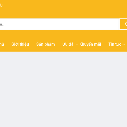
ẾU
hủ
Giới thiệu
Sản phẩm
Ưu đãi – Khuyến mãi
Tin tức