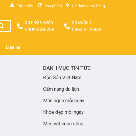
Tài khoản
Sản phẩm
Hệ thống cửa hàng
CN PHÚ NHUẬN
CN QUẬN 1
0909 528 769
0963 313 849
Liên hệ
DANH MỤC TIN TỨC
Đặc Sản Việt Nam
Cẩm nang du lịch
Món ngon mỗi ngày
Khỏe đẹp mỗi ngày
Mẹo vặt cuộc sống