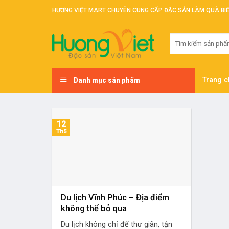
Skip
HƯƠNG VIỆT MART CHUYÊN CUNG CẤP ĐẶC SẢN LÀM QUÀ BI
to
content
Tìm
kiếm:
Danh mục sản phẩm
Trang c
12
Th5
Du lịch Vĩnh Phúc – Địa điểm
không thể bỏ qua
Du lịch không chỉ để thư giãn, tận