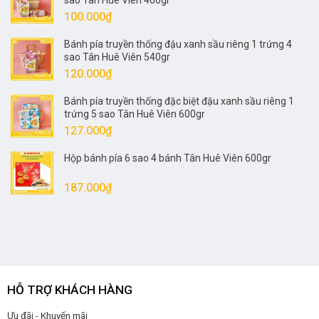
sao Tân Huê Viên 400gr
90.000₫.
là:
100.000
₫
80.000₫.
Bánh pía truyền thống đậu xanh sầu riêng 1 trứng 4
sao Tân Huê Viên 540gr
120.000
₫
Bánh pía truyền thống đặc biệt đậu xanh sầu riêng 1
trứng 5 sao Tân Huê Viên 600gr
127.000
₫
Hộp bánh pía 6 sao 4 bánh Tân Huê Viên 600gr
187.000
₫
HỖ TRỢ KHÁCH HÀNG
Ưu đãi - Khuyến mãi