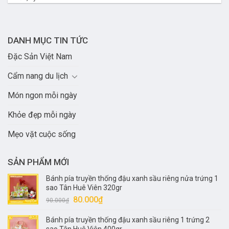
DANH MỤC TIN TỨC
Đặc Sản Việt Nam
Cẩm nang du lịch
Món ngon mỗi ngày
Khỏe đẹp mỗi ngày
Mẹo vặt cuộc sống
SẢN PHẨM MỚI
Bánh pía truyền thống đậu xanh sầu riêng nửa trứng 1
sao Tân Huê Viên 320gr
Giá
Giá
80.000
₫
90.000
₫
gốc
hiện
Bánh pía truyền thống đậu xanh sầu riêng 1 trứng 2
là:
tại