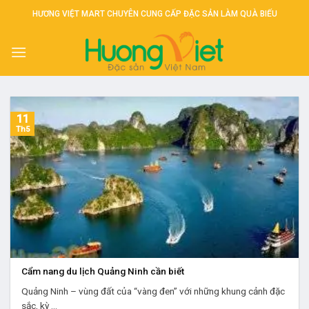
Skip
HƯƠNG VIỆT MART CHUYÊN CUNG CẤP ĐẶC SẢN LÀM QUÀ BIẾU
to
content
11
Th5
Cẩm nang du lịch Quảng Ninh cần biết
Quảng Ninh – vùng đất của “vàng đen” với những khung cảnh đặc
sắc, kỳ ...