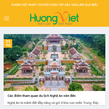
Skip
HƯƠNG VIỆT MART CHUYÊN CUNG CẤP ĐẶC SẢN LÀM QUÀ BIẾU
to
content
11
Th5
Các điểm tham quan du lịch Nghệ An nên đến
Nghệ An là mảnh đất đầy nắng và gió ở khu vực miền Trung. Đây ...