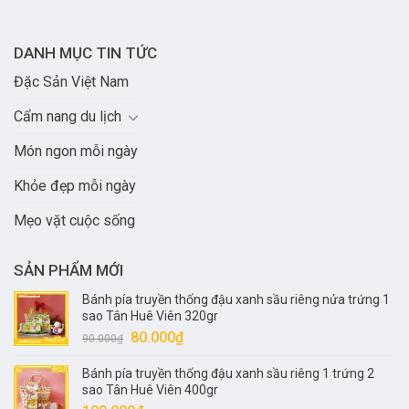
DANH MỤC TIN TỨC
Đặc Sản Việt Nam
Cẩm nang du lịch
Món ngon mỗi ngày
Khỏe đẹp mỗi ngày
Mẹo vặt cuộc sống
SẢN PHẨM MỚI
Bánh pía truyền thống đậu xanh sầu riêng nửa trứng 1
sao Tân Huê Viên 320gr
Giá
Giá
80.000
₫
90.000
₫
gốc
hiện
Bánh pía truyền thống đậu xanh sầu riêng 1 trứng 2
là:
tại
sao Tân Huê Viên 400gr
90.000₫.
là: