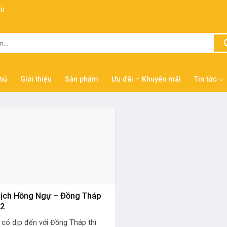
ẾU
hủ
Giới thiệu
Sản phẩm
Ưu đãi – Khuyến mãi
Tin tức
lịch Hồng Ngự – Đồng Tháp
22
 có dịp đến với Đồng Tháp thì