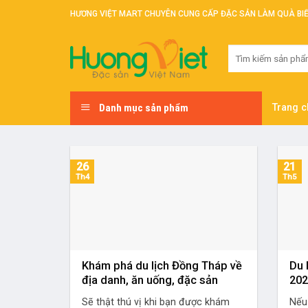
Skip
HƯƠNG VIỆT MART CHUYÊN CUNG CẤP ĐẶC SẢN LÀM QUÀ BI
to
content
Tìm
kiếm:
Danh mục sản phẩm
Trang c
26
21
Th4
Th5
Khám phá du lịch Đồng Tháp về
Du 
địa danh, ăn uống, đặc sản
20
Sẽ thật thú vị khi bạn được khám
Nếu