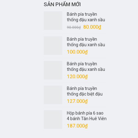
SẢN PHẨM MỚI
Bánh pía truyền
thống đậu xanh sầu
riêng nửa trứng 1
Giá
Giá
80.000
₫
90.000
₫
sao Tân Huê Viên
gốc
hiện
320gr
Bánh pía truyền
là:
tại
thống đậu xanh sầu
90.000₫.
là:
riêng 1 trứng 2 sao
100.000
₫
80.000₫.
Tân Huê Viên 400gr
Bánh pía truyền
thống đậu xanh sầu
riêng 1 trứng 4 sao
120.000
₫
Tân Huê Viên 540gr
Bánh pía truyền
thống đặc biệt đậu
xanh sầu riêng 1
127.000
₫
trứng 5 sao Tân Huê
Viên 600gr
Hộp bánh pía 6 sao
4 bánh Tân Huê Viên
600gr
187.000
₫