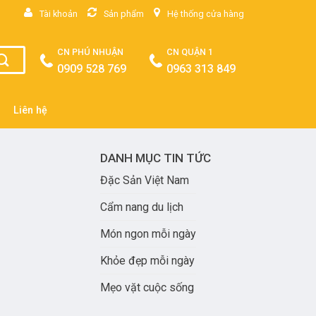
Tài khoản
Sản phẩm
Hệ thống cửa hàng
CN PHÚ NHUẬN
CN QUẬN 1
0909 528 769
0963 313 849
Liên hệ
DANH MỤC TIN TỨC
Đặc Sản Việt Nam
Cẩm nang du lịch
Món ngon mỗi ngày
Khỏe đẹp mỗi ngày
Mẹo vặt cuộc sống