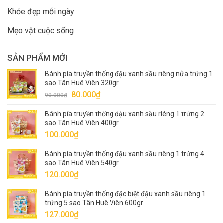
Khỏe đẹp mỗi ngày
Mẹo vặt cuộc sống
SẢN PHẨM MỚI
Bánh pía truyền thống đậu xanh sầu riêng nửa trứng 1
sao Tân Huê Viên 320gr
Giá
Giá
80.000
₫
90.000
₫
gốc
hiện
Bánh pía truyền thống đậu xanh sầu riêng 1 trứng 2
là:
tại
sao Tân Huê Viên 400gr
90.000₫.
là:
100.000
₫
80.000₫.
Bánh pía truyền thống đậu xanh sầu riêng 1 trứng 4
sao Tân Huê Viên 540gr
120.000
₫
Bánh pía truyền thống đặc biệt đậu xanh sầu riêng 1
trứng 5 sao Tân Huê Viên 600gr
127.000
₫