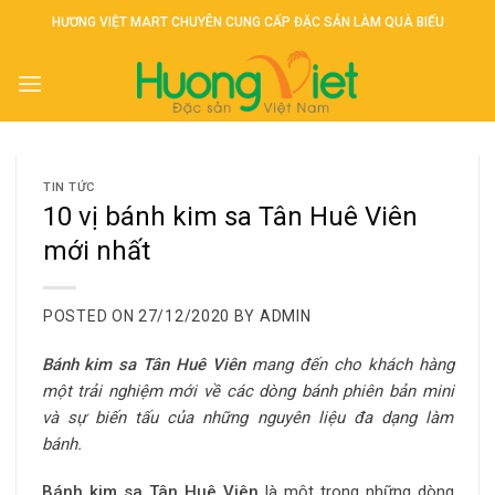
Skip
HƯƠNG VIỆT MART CHUYÊN CUNG CẤP ĐẶC SẢN LÀM QUÀ BIẾU
to
content
TIN TỨC
10 vị bánh kim sa Tân Huê Viên
mới nhất
POSTED ON
27/12/2020
BY
ADMIN
Bánh kim sa Tân Huê Viên
mang đến cho khách hàng
một trải nghiệm mới về các dòng bánh phiên bản mini
và sự biến tấu của những nguyên liệu đa dạng làm
bánh.
Bánh kim sa Tân Huê Viên
là một trong những dòng