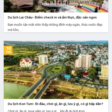
Du lịch Lai Châu- Điểm check in và ẩm thực, đặc sản ngon
Bạn muốn tận mắt nhìn thấy những đỉnh mây ngàn, thác nước đẹp
mê hồn, ...
10
Th5
Du lịch Kon Tum- Đi đâu, chơi gì, ăn gì, lưu ý gì, có gì hấp dẫn?
Chơi gì, ăn gì, mua sắm gì, lưu ý gì, …khi đi du lịch Kon ...