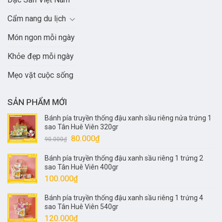
Cẩm nang du lịch
Món ngon mỗi ngày
Khỏe đẹp mỗi ngày
Mẹo vặt cuộc sống
SẢN PHẨM MỚI
Bánh pía truyền thống đậu xanh sầu riêng nửa trứng 1
sao Tân Huê Viên 320gr
Giá
Giá
80.000
₫
90.000
₫
gốc
hiện
Bánh pía truyền thống đậu xanh sầu riêng 1 trứng 2
là:
tại
sao Tân Huê Viên 400gr
90.000₫.
là:
100.000
₫
80.000₫.
Bánh pía truyền thống đậu xanh sầu riêng 1 trứng 4
sao Tân Huê Viên 540gr
120.000
₫