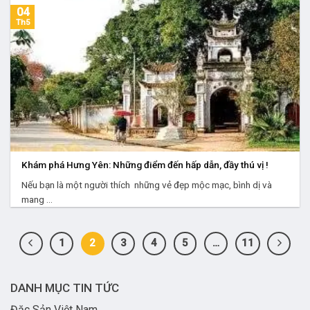
04
Th5
Khám phá Hưng Yên: Những điểm đến hấp dẫn, đầy thú vị !
Nếu bạn là một người thích những vẻ đẹp mộc mạc, bình dị và
mang ...
1
2
3
4
5
…
11
DANH MỤC TIN TỨC
Đặc Sản Việt Nam