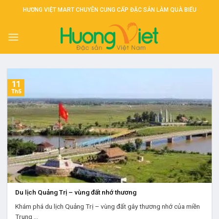
Skip
HƯƠNG VIỆT MART CHUYÊN CUNG CẤP ĐẶC SẢN LÀM QUÀ BIẾU
to
content
11
Th5
Du lịch Quảng Trị – vùng đất nhớ thương
Khám phá du lịch Quảng Trị – vùng đất gây thương nhớ của miền
Trung ...