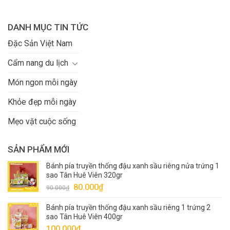
DANH MỤC TIN TỨC
Đặc Sản Việt Nam
Cẩm nang du lịch
Món ngon mỗi ngày
Khỏe đẹp mỗi ngày
Mẹo vặt cuộc sống
SẢN PHẨM MỚI
Bánh pía truyền thống đậu xanh sầu riêng nửa trứng 1
sao Tân Huê Viên 320gr
Giá
Giá
80.000
₫
90.000
₫
gốc
hiện
Bánh pía truyền thống đậu xanh sầu riêng 1 trứng 2
là:
tại
sao Tân Huê Viên 400gr
90.000₫.
là:
100.000
₫
80.000₫.