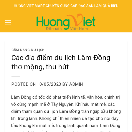
Skip
HƯƠNG VIỆT MART CHUYÊN CUNG CẤP ĐẶC SẢN LÀM QUÀ BIẾU
to
content
CẨM NANG DU LỊCH
Các địa điểm du lịch Lâm Đồng
thơ mộng, thu hút
POSTED ON
10/05/2023
BY
ADMIN
Lâm Đồng có tốc độ phát triển kinh tế, văn hóa, chính trị
vô cùng mạnh mẽ ở Tây Nguyên. Khí hậu mát mẻ, các
điểm tham quan
du lịch Lâm Đồng
tràn ngập bầu không
khí trong lành. Không chỉ thiên nhiên đã tạo cho nơi đây
bầu không khí mát mẻ, trong lành quanh năm. Lâm Đồng