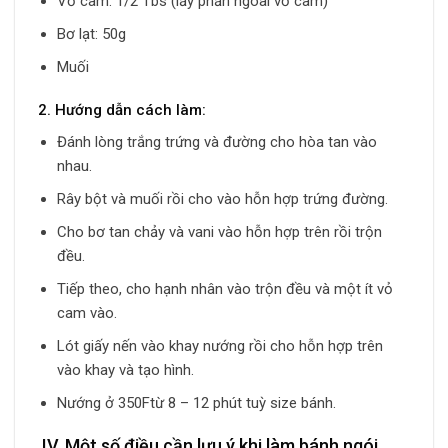
Vỏ cam: 1/2 Tbs (lấy phần ngoài vỏ cam)
Bơ lạt: 50g
Muối
2. Hướng dẫn cách làm:
Đánh lòng trắng trứng và đường cho hòa tan vào
nhau.
Rây bột và muối rồi cho vào hỗn hợp trứng đường.
Cho bơ tan chảy và vani vào hỗn hợp trên rồi trộn
đều.
Tiếp theo, cho hạnh nhân vào trộn đều và một ít vỏ
cam vào.
Lót giấy nến vào khay nướng rồi cho hỗn hợp trên
vào khay và tạo hình.
Nướng ở 350Ftừ 8 – 12 phút tuỳ size bánh.
IV. Một số điều cần lưu ý khi làm bánh ngói