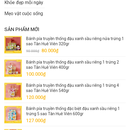
Khỏe đẹp mỗi ngày
Mẹo vặt cuộc sống
SẢN PHẨM MỚI
Bánh pía truyền thống đậu xanh sầu riêng nửa trứng 1
sao Tân Huê Viên 320gr
Giá
Giá
80.000
₫
90.000
₫
gốc
hiện
Bánh pía truyền thống đậu xanh sầu riêng 1 trứng 2
là:
tại
sao Tân Huê Viên 400gr
90.000₫.
là:
100.000
₫
80.000₫.
Bánh pía truyền thống đậu xanh sầu riêng 1 trứng 4
sao Tân Huê Viên 540gr
120.000
₫
Bánh pía truyền thống đặc biệt đậu xanh sầu riêng 1
trứng 5 sao Tân Huê Viên 600gr
127.000
₫