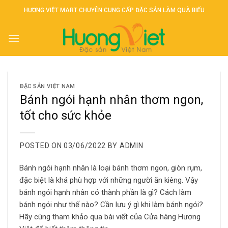
Skip
HƯƠNG VIỆT MART CHUYÊN CUNG CẤP ĐẶC SẢN LÀM QUÀ BIẾU
to
content
ĐẶC SẢN VIỆT NAM
Bánh ngói hạnh nhân thơm ngon,
tốt cho sức khỏe
POSTED ON
03/06/2022
BY
ADMIN
Bánh ngói hạnh nhân là loại bánh thơm ngon, giòn rụm,
đặc biệt là khá phù hợp với những người ăn kiêng. Vậy
bánh ngói hạnh nhân có thành phần là gì? Cách làm
bánh ngói như thế nào? Cần lưu ý gì khi làm bánh ngói?
Hãy cùng tham khảo qua bài viết của Cửa hàng Hương