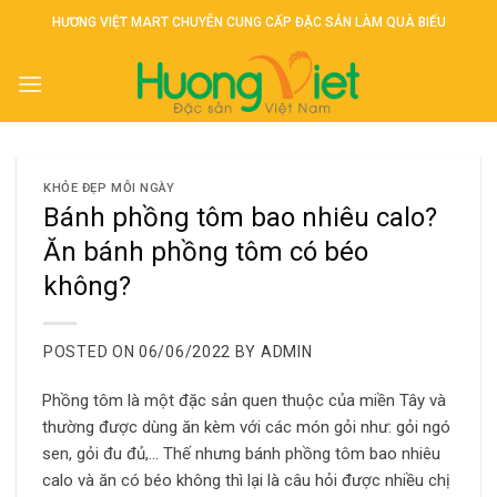
Skip
HƯƠNG VIỆT MART CHUYÊN CUNG CẤP ĐẶC SẢN LÀM QUÀ BIẾU
to
content
KHỎE ĐẸP MỖI NGÀY
Bánh phồng tôm bao nhiêu calo?
Ăn bánh phồng tôm có béo
không?
POSTED ON
06/06/2022
BY
ADMIN
Phồng tôm là một đặc sản quen thuộc của miền Tây và
thường được dùng ăn kèm với các món gỏi như: gỏi ngó
sen, gỏi đu đủ,… Thế nhưng bánh phồng tôm bao nhiêu
calo và ăn có béo không thì lại là câu hỏi được nhiều chị