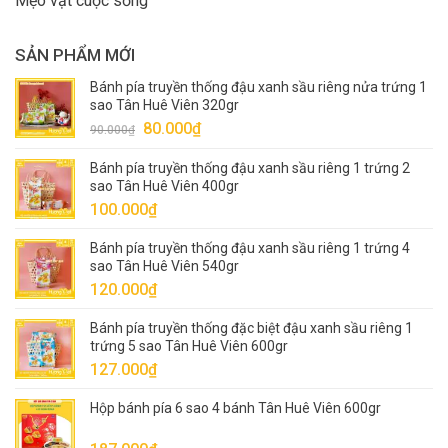
Mẹo vặt cuộc sống
SẢN PHẨM MỚI
Bánh pía truyền thống đậu xanh sầu riêng nửa trứng 1
sao Tân Huê Viên 320gr
Giá
Giá
80.000
₫
90.000
₫
gốc
hiện
Bánh pía truyền thống đậu xanh sầu riêng 1 trứng 2
là:
tại
sao Tân Huê Viên 400gr
90.000₫.
là:
100.000
₫
80.000₫.
Bánh pía truyền thống đậu xanh sầu riêng 1 trứng 4
sao Tân Huê Viên 540gr
120.000
₫
Bánh pía truyền thống đặc biệt đậu xanh sầu riêng 1
trứng 5 sao Tân Huê Viên 600gr
127.000
₫
Hộp bánh pía 6 sao 4 bánh Tân Huê Viên 600gr