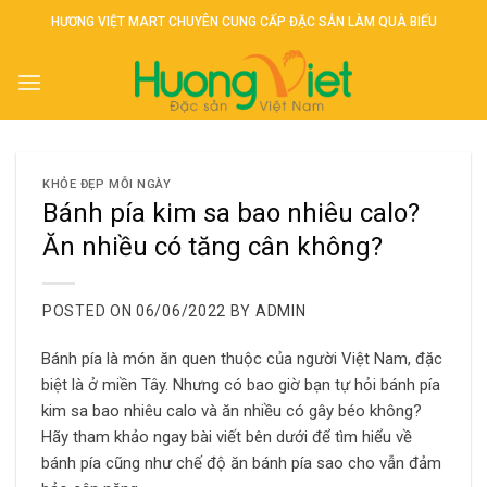
Skip
HƯƠNG VIỆT MART CHUYÊN CUNG CẤP ĐẶC SẢN LÀM QUÀ BIẾU
to
content
KHỎE ĐẸP MỖI NGÀY
Bánh pía kim sa bao nhiêu calo?
Ăn nhiều có tăng cân không?
POSTED ON
06/06/2022
BY
ADMIN
Bánh pía là món ăn quen thuộc của người Việt Nam, đặc
biệt là ở miền Tây. Nhưng có bao giờ bạn tự hỏi bánh pía
kim sa bao nhiêu calo và ăn nhiều có gây béo không?
Hãy tham khảo ngay bài viết bên dưới để tìm hiểu về
bánh pía cũng như chế độ ăn bánh pía sao cho vẫn đảm