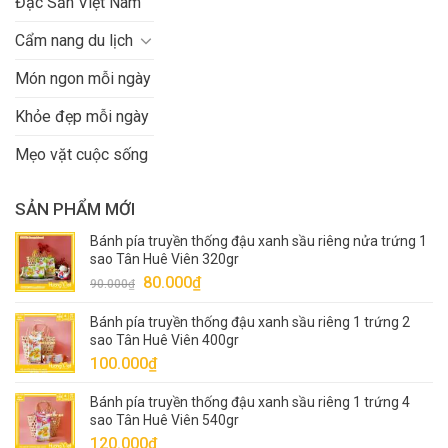
Đặc Sản Việt Nam
Cẩm nang du lịch
Món ngon mỗi ngày
Khỏe đẹp mỗi ngày
Mẹo vặt cuộc sống
SẢN PHẨM MỚI
Bánh pía truyền thống đậu xanh sầu riêng nửa trứng 1
sao Tân Huê Viên 320gr
Giá
Giá
80.000
₫
90.000
₫
gốc
hiện
Bánh pía truyền thống đậu xanh sầu riêng 1 trứng 2
là:
tại
sao Tân Huê Viên 400gr
90.000₫.
là:
100.000
₫
80.000₫.
Bánh pía truyền thống đậu xanh sầu riêng 1 trứng 4
sao Tân Huê Viên 540gr
120.000
₫