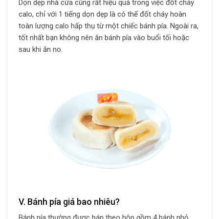
Dọn dẹp nhà cửa cũng rất hiệu quả trong việc đốt cháy
calo, chỉ với 1 tiếng dọn dẹp là có thể đốt cháy hoàn
toàn lượng calo hấp thụ từ một chiếc bánh pía. Ngoài ra,
tốt nhất bạn không nên ăn bánh pía vào buổi tối hoặc
sau khi ăn no.
V. Bánh pía giá bao nhiêu?
Bánh pía thường được bán theo hộp gồm 4 bánh nhỏ,