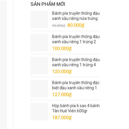
SẢN PHẨM MỚI
Bánh pía truyền thống đậu
xanh sầu riêng nửa trứng
1 sao Tân Huê Viên 320gr
Giá
Giá
80.000
₫
90.000
₫
gốc
hiện
Bánh pía truyền thống đậu
là:
tại
xanh sầu riêng 1 trứng 2
90.000₫.
là:
sao Tân Huê Viên 400gr
100.000
₫
80.000₫.
Bánh pía truyền thống đậu
xanh sầu riêng 1 trứng 4
sao Tân Huê Viên 540gr
120.000
₫
Bánh pía truyền thống đặc
biệt đậu xanh sầu riêng 1
trứng 5 sao Tân Huê Viên
127.000
₫
600gr
Hộp bánh pía 6 sao 4 bánh
Tân Huê Viên 600gr
187.000
₫