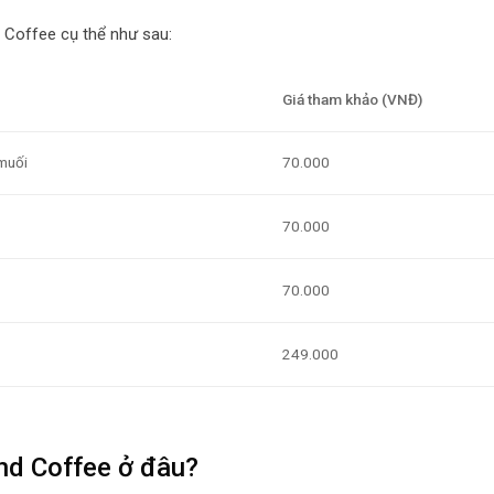
 Coffee cụ thể như sau:
Giá tham khảo (VNĐ)
muối
70.000
70.000
70.000
249.000
and Coffee ở đâu?