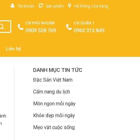
Tài khoản
Sản phẩm
Hệ thống cửa hàng
CN PHÚ NHUẬN
CN QUẬN 1
0909 528 769
0963 313 849
Liên hệ
DANH MỤC TIN TỨC
Đặc Sản Việt Nam
Cẩm nang du lịch
Món ngon mỗi ngày
Khỏe đẹp mỗi ngày
ánh
n
Mẹo vặt cuộc sống