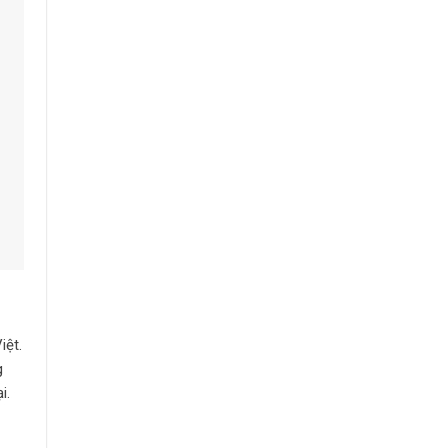
iệt.
g
i.