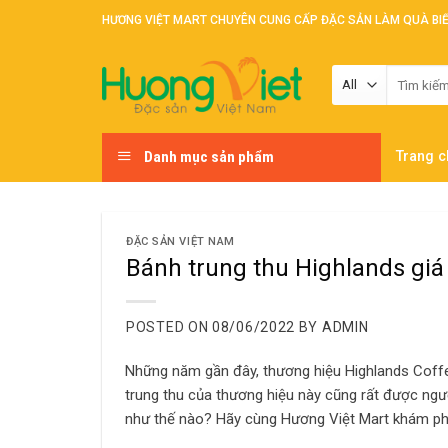
Skip
HƯƠNG VIỆT MART CHUYÊN CUNG CẤP ĐẶC SẢN LÀM QUÀ BI
to
content
Tìm
kiếm:
Danh mục sản phẩm
Trang c
ĐẶC SẢN VIỆT NAM
Bánh trung thu Highlands giá 
POSTED ON
08/06/2022
BY
ADMIN
Những năm gần đây, thương hiệu Highlands Coffe
trung thu của thương hiệu này cũng rất được ngư
như thế nào? Hãy cùng Hương Việt Mart khám phá