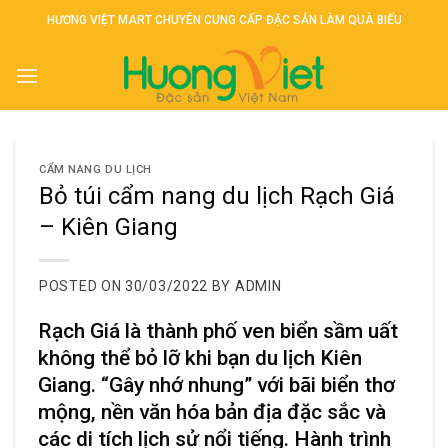
Skip
HƯƠNG VIỆT MART CHUYÊN CUNG CẤP ĐẶC SẢN LÀM QUÀ BIẾU
to
content
CẨM NANG DU LỊCH
Bỏ túi cẩm nang du lịch Rạch Giá
– Kiên Giang
POSTED ON
30/03/2022
BY
ADMIN
Rạch Giá là thành phố ven biển sầm uất
không thể bỏ lỡ khi bạn du lịch Kiên
Giang. “Gây nhớ nhung” với bãi biển thơ
mộng, nền văn hóa bản địa đặc sắc và
các di tích lịch sử nổi tiếng. Hành trình