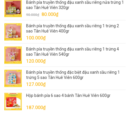
Bánh pía truyền thống đậu xanh sầu riêng nửa trứng 1
sao Tân Huê Viên 320gr
Giá
Giá
80.000
₫
90.000
₫
gốc
hiện
Bánh pía truyền thống đậu xanh sầu riêng 1 trứng 2
là:
tại
sao Tân Huê Viên 400gr
90.000₫.
là:
100.000
₫
80.000₫.
Bánh pía truyền thống đậu xanh sầu riêng 1 trứng 4
sao Tân Huê Viên 540gr
120.000
₫
Bánh pía truyền thống đặc biệt đậu xanh sầu riêng 1
trứng 5 sao Tân Huê Viên 600gr
127.000
₫
Hộp bánh pía 6 sao 4 bánh Tân Huê Viên 600gr
187.000
₫