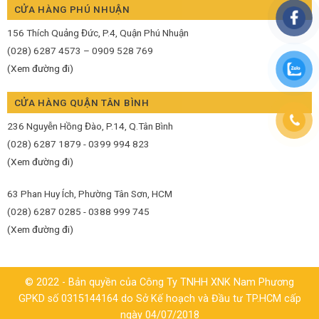
CỬA HÀNG PHÚ NHUẬN
156 Thích Quảng Đức, P.4, Quận Phú Nhuận
(028) 6287 4573 – 0909 528 769
(Xem đường đi)
CỬA HÀNG QUẬN TÂN BÌNH
236 Nguyễn Hồng Đào, P.14, Q.Tân Bình
(028) 6287 1879 - 0399 994 823
(Xem đường đi)
63 Phan Huy Ích, Phường Tân Sơn, HCM
(028) 6287 0285 - 0388 999 745
(Xem đường đi)
© 2022 - Bản quyền của Công Ty TNHH XNK Nam Phương
GPKD số 0315144164 do Sở Kế hoạch và Đầu tư TP.HCM cấp
ngày 04/07/2018