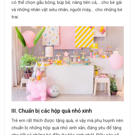
có thể chọn gấu bông, búp bê, nàng tiên cá,… cho bé gái
và những nhân vật siêu nhân, người máy,… cho những bé
trai.
III. Chuẩn bị các hộp quà nhỏ xinh
Trẻ em rất thích được tặng quà, vì vậy mà phụ huynh nên
chuẩn bị những hộp quà nhỏ xinh xắn, đáng yêu để tặng
cho tất cả những bé đến dự tiệc sinh nhật. Điều này sẽ