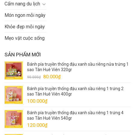
Cẩm nang du lịch
Món ngon mỗi ngày
Khỏe đẹp mỗi ngày
Mẹo vặt cuộc sống
SẢN PHẨM MỚI
Bánh pía truyền thống đậu xanh sầu riêng nửa trứng 1
sao Tân Huê Viên 320gr
Giá
Giá
80.000
₫
90.000
₫
gốc
hiện
Bánh pía truyền thống đậu xanh sầu riêng 1 trứng 2
là:
tại
sao Tân Huê Viên 400gr
90.000₫.
là:
100.000
₫
80.000₫.
Bánh pía truyền thống đậu xanh sầu riêng 1 trứng 4
sao Tân Huê Viên 540gr
120.000
₫