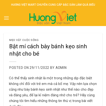
Skip
HƯƠNG VIỆT MART CHUYÊN CUNG CẤP ĐẶC SẢN LÀM QUÀ BIẾU
to
content
MẸO VẶT CUỘC SỐNG
Bật mí cách bày bánh kẹo sinh
nhật cho bé
POSTED ON
29/11/2022
BY
ADMIN
Có thể thấy sinh nhật là một trong những dịp đặc biệt
không chỉ đối với trẻ em mà cả bố mẹ. Vậy nên lựa chọn
cũng như bày bánh kẹo sinh nhật như thế nào cho đẹp
và đáng yêu, để lại kỉ niệm đáng nhớ cho trẻ? Hãy cùng
chúng tôi tìm hiểu những thông tin thú vị trong bài viết