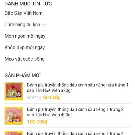
DANH MỤC TIN TỨC
Đặc Sản Việt Nam
Cẩm nang du lịch
Món ngon mỗi ngày
Khỏe đẹp mỗi ngày
Mẹo vặt cuộc sống
SẢN PHẨM MỚI
Bánh pía truyền thống đậu xanh sầu riêng nửa trứng 1
sao Tân Huê Viên 320gr
Giá
Giá
80.000
₫
90.000
₫
gốc
hiện
Bánh pía truyền thống đậu xanh sầu riêng 1 trứng 2
là:
tại
sao Tân Huê Viên 400gr
90.000₫.
là:
100.000
₫
80.000₫.
Bánh pía truyền thống đậu xanh sầu riêng 1 trứng 4