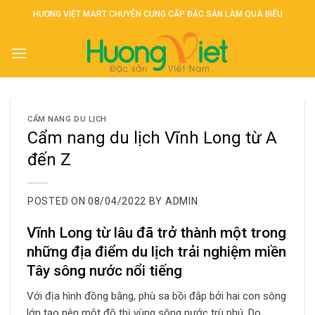
Skip
HƯƠNG VIỆT MART CHUYÊN CUNG CẤP ĐẶC SẢN LÀM QUÀ BIẾU
to
content
CẨM NANG DU LỊCH
Cẩm nang du lịch Vĩnh Long từ A
đến Z
POSTED ON
08/04/2022
BY
ADMIN
Vĩnh Long từ lâu đã trở thành một trong
những địa điểm du lịch trải nghiệm miền
Tây sông nước nổi tiếng
Với địa hình đồng bằng, phù sa bồi đắp bởi hai con sông
lớn tạo nên một đô thị vùng sông nước trù phú. Do