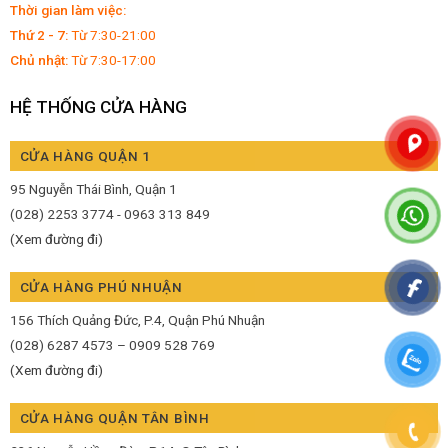
Thời gian làm việc:
Thứ 2 - 7:
Từ 7:30-21:00
Chủ nhật:
Từ 7:30-17:00
HỆ THỐNG CỬA HÀNG
CỬA HÀNG QUẬN 1
95 Nguyễn Thái Bình, Quận 1
(028) 2253 3774 - 0963 313 849
(Xem đường đi)
CỬA HÀNG PHÚ NHUẬN
156 Thích Quảng Đức, P.4, Quận Phú Nhuận
(028) 6287 4573 – 0909 528 769
(Xem đường đi)
CỬA HÀNG QUẬN TÂN BÌNH