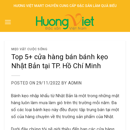
Skip
HƯƠNG VIỆT MART CHUYÊN CUNG CẤP ĐẶC SẢN LÀM QUÀ BIẾU
to
content
MẸO VẶT CUỘC SỐNG
Top 5+ cửa hàng bán bánh kẹo
Nhật Bản tại TP. Hồ Chí Minh
POSTED ON
29/11/2022
BY
ADMIN
Bánh kẹo nhập khẩu từ Nhật Bản là một trong những mặt
hàng luôn làm mưa làm gió trên thị trường mỗi năm. Đa
số các loại bánh kẹo này đều được tập trung bán tại một
số của hàng chuyên về thị trường sản phẩm của Nhật.
Dưới đây chúng tôi sẽ giới thiệu đến bạn các cửa hàng