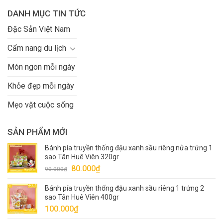
DANH MỤC TIN TỨC
Đặc Sản Việt Nam
Cẩm nang du lịch
Món ngon mỗi ngày
Khỏe đẹp mỗi ngày
Mẹo vặt cuộc sống
SẢN PHẨM MỚI
Bánh pía truyền thống đậu xanh sầu riêng nửa trứng 1
sao Tân Huê Viên 320gr
Giá
Giá
80.000
₫
90.000
₫
gốc
hiện
Bánh pía truyền thống đậu xanh sầu riêng 1 trứng 2
là:
tại
sao Tân Huê Viên 400gr
90.000₫.
là:
100.000
₫
80.000₫.