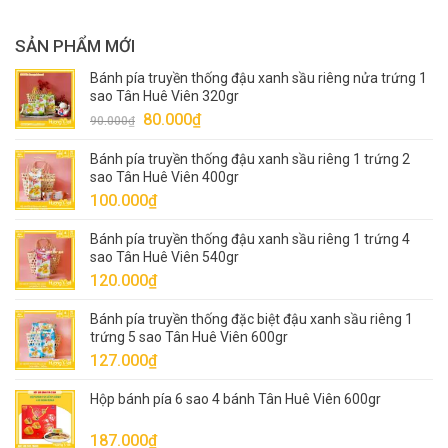
SẢN PHẨM MỚI
Bánh pía truyền thống đậu xanh sầu riêng nửa trứng 1
sao Tân Huê Viên 320gr
Giá
Giá
80.000
₫
90.000
₫
gốc
hiện
Bánh pía truyền thống đậu xanh sầu riêng 1 trứng 2
là:
tại
sao Tân Huê Viên 400gr
90.000₫.
là:
100.000
₫
80.000₫.
Bánh pía truyền thống đậu xanh sầu riêng 1 trứng 4
sao Tân Huê Viên 540gr
120.000
₫
Bánh pía truyền thống đặc biệt đậu xanh sầu riêng 1
trứng 5 sao Tân Huê Viên 600gr
127.000
₫
Hộp bánh pía 6 sao 4 bánh Tân Huê Viên 600gr
187.000
₫