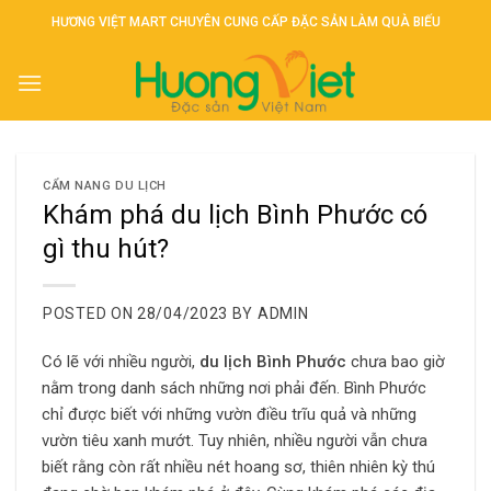
Skip
HƯƠNG VIỆT MART CHUYÊN CUNG CẤP ĐẶC SẢN LÀM QUÀ BIẾU
to
content
CẨM NANG DU LỊCH
Khám phá du lịch Bình Phước có
gì thu hút?
POSTED ON
28/04/2023
BY
ADMIN
Có lẽ với nhiều người,
du lịch Bình Phước
chưa bao giờ
nằm ​​trong danh sách những nơi phải đến. Bình Phước
chỉ được biết với những vườn điều trĩu quả và những
vườn tiêu xanh mướt. Tuy nhiên, nhiều người vẫn chưa
biết rằng còn rất nhiều nét hoang sơ, thiên nhiên kỳ thú