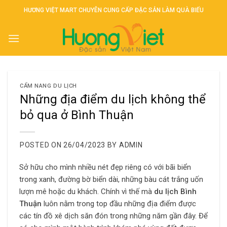
Skip
HƯƠNG VIỆT MART CHUYÊN CUNG CẤP ĐẶC SẢN LÀM QUÀ BIẾU
to
content
CẨM NANG DU LỊCH
Những địa điểm du lịch không thể
bỏ qua ở Bình Thuận
POSTED ON
26/04/2023
BY
ADMIN
Sở hữu cho mình nhiều nét đẹp riêng có với bãi biển
trong xanh, đường bờ biển dài, những bàu cát trắng uốn
lượn mê hoặc du khách. Chính vì thế mà
du lịch Bình
Thuận
luôn nằm trong top đầu những địa điểm được
các tín đồ xê dịch săn đón trong những năm gần đây. Để