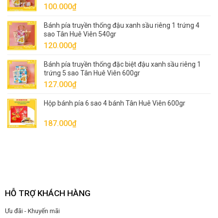
100.000
₫
80.000₫.
Bánh pía truyền thống đậu xanh sầu riêng 1 trứng 4
sao Tân Huê Viên 540gr
120.000
₫
Bánh pía truyền thống đặc biệt đậu xanh sầu riêng 1
trứng 5 sao Tân Huê Viên 600gr
127.000
₫
Hộp bánh pía 6 sao 4 bánh Tân Huê Viên 600gr
187.000
₫
HỖ TRỢ KHÁCH HÀNG
Ưu đãi - Khuyến mãi