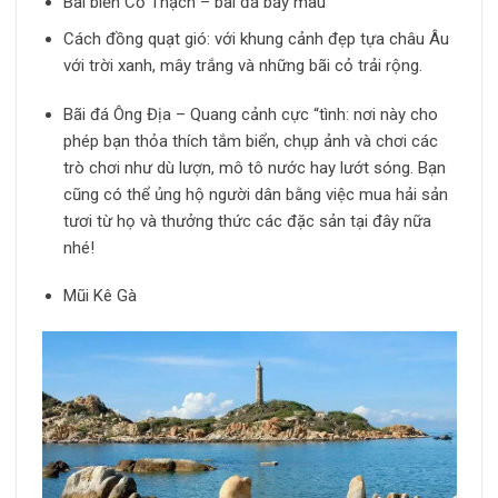
Bãi biển Cổ Thạch – bãi đá bảy màu
Cách đồng quạt gió: với khung cảnh đẹp tựa châu Âu
với trời xanh, mây trắng và những bãi cỏ trải rộng.
Bãi đá Ông Địa – Quang cảnh cực “tình: nơi này cho
phép bạn thỏa thích tắm biển, chụp ảnh và chơi các
trò chơi như dù lượn, mô tô nước hay lướt sóng. Bạn
cũng có thể ủng hộ người dân bằng việc mua hải sản
tươi từ họ và thưởng thức các đặc sản tại đây nữa
nhé!
Mũi Kê Gà