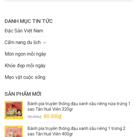
DANH MỤC TIN TỨC
Đặc Sản Việt Nam
Cẩm nang du lịch
Món ngon mỗi ngày
Khỏe đẹp mỗi ngày
Mẹo vặt cuộc sống
SẢN PHẨM MỚI
Bánh pía truyền thống đậu xanh sầu riêng nửa trứng 1
sao Tân Huê Viên 320gr
Giá
Giá
80.000
₫
90.000
₫
gốc
hiện
Bánh pía truyền thống đậu xanh sầu riêng 1 trứng 2
là:
tại
sao Tân Huê Viên 400gr
90.000₫.
là: