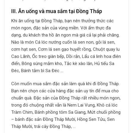
III. Ăn uống và mua sắm tại Đồng Tháp
Khi ăn uống tại Đồng Tháp, bạn nên thưởng thức các
món ngon, đặc sản của vùng miền. Với ẩm thực đa
dạng, du khách tha hồ ăn ngon mà giá cả lại phải chăng.
Nào là món Cá lóc nướng cuốn lá sen non, gỏi lá sen,
cơm hạt sen, Cơm lá sen gạo huyết rồng, Chuột quay lu
Cao Lãnh, Ốc treo giàn bếp, Dồi rắn, Lẩu cá linh hoa điên
điển, Bông súng mắm kho, Tắc kè xào lăn, Hủ tiếu Sa
Đéc, Bánh tằm bì Sa Đéc …
Còn muốn mua sắm đặc sản làm quà khi đi Đồng Tháp.
Bạn nên chọn các cửa hàng đặc sản uy tín để mua cho
chuẩn quà. Đặc sản của Đồng Tháp rất nhiều món ngon,
trong đó chuộng nhất vẫn là Nem Lai Vung, Khô cá lóc
Tràm Chim, Bánh phồng tôm Sa Giang, Mứt chuối phồng
– bánh đặc sản Đồng Tháp Mười, Hồng Sen Tửu, Sen
Tháp Mười, trái cây Đồng Tháp, …