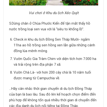
Vui chơi ở Khu du lịch Xẻo Quýt
5.Dừng chân ở Chùa Phước Kiển để tận mắt thấy hồ
nước trồng loại sen vua với lá “siêu to khổng lồ”.
Check in khu du lịch Đồng Sen Tháp Mười- ngắm
11ha ao hồ trồng sen hồng xen lẫn giữa những cánh
đồng lúa mênh mông.
Vườn Quốc Gia Tràm Chim với diện tích hơn 7.000 ha
và trải rộng trên địa phận 7 xã.
Vườn Chà Là- với hơn 200 cây chà là 10 năm tuổi
được mang từ Campuchia về.
…Hãy cân nhắc thời gian chuyến di du lịch Đồng Tháp
của bạn là bao lâu. Sau đó lên kế hoạch chọn điểm đến
phù hợp để không tốn quá nhiều thời gian di chuyển đến
các địa danh du lịch nổi tiếng tại Đồng Tháp.