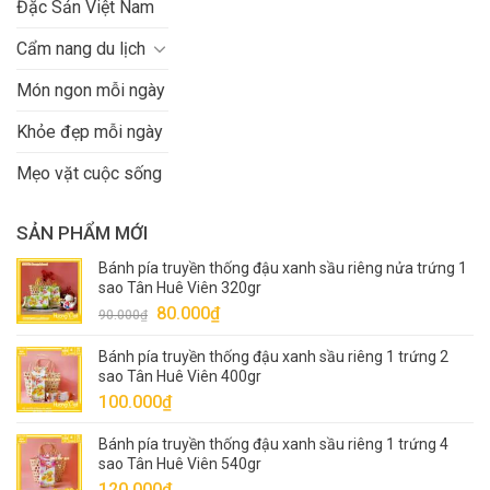
Đặc Sản Việt Nam
Cẩm nang du lịch
Món ngon mỗi ngày
Khỏe đẹp mỗi ngày
Mẹo vặt cuộc sống
SẢN PHẨM MỚI
Bánh pía truyền thống đậu xanh sầu riêng nửa trứng 1
sao Tân Huê Viên 320gr
Giá
Giá
80.000
₫
90.000
₫
gốc
hiện
Bánh pía truyền thống đậu xanh sầu riêng 1 trứng 2
là:
tại
sao Tân Huê Viên 400gr
90.000₫.
là:
100.000
₫
80.000₫.
Bánh pía truyền thống đậu xanh sầu riêng 1 trứng 4
sao Tân Huê Viên 540gr
120.000
₫