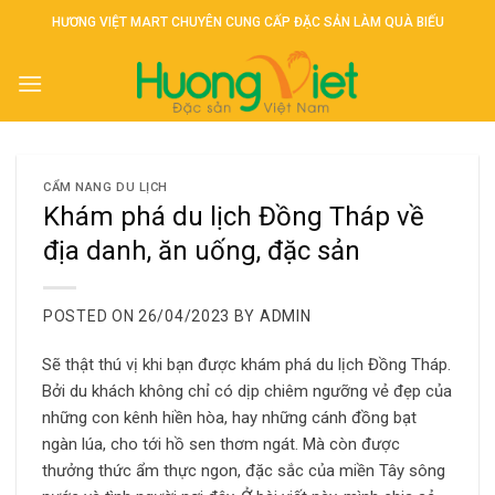
Skip
HƯƠNG VIỆT MART CHUYÊN CUNG CẤP ĐẶC SẢN LÀM QUÀ BIẾU
to
content
CẨM NANG DU LỊCH
Khám phá du lịch Đồng Tháp về
địa danh, ăn uống, đặc sản
POSTED ON
26/04/2023
BY
ADMIN
Sẽ thật thú vị khi bạn được khám phá du lịch Đồng Tháp.
Bởi du khách không chỉ có dịp chiêm ngưỡng vẻ đẹp của
những con kênh hiền hòa, hay những cánh đồng bạt
ngàn lúa, cho tới hồ sen thơm ngát. Mà còn được
thưởng thức ẩm thực ngon, đặc sắc của miền Tây sông